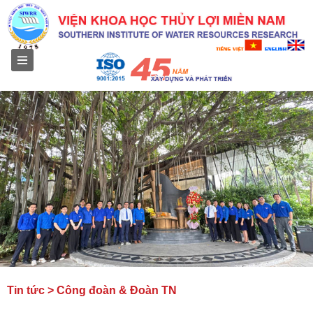
Menu
Tin tức > Công đoàn & Đoàn TN