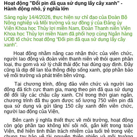
Hoạt động "Đổi pin đã qua sử dụng lấy cây xanh" -
Hành động nhỏ, ý nghĩa lớn
Sáng ngày 14/4/2026, thực hiện sự chỉ đạo của Đoàn Bộ
Nông nghiệp và Môi trường và sự đồng ý của Đảng ủy
Viện Khoa học Thủy lợi miền Nam, Đoàn Thanh niên Viện
Khoa học Thủy lợi miền Nam đã phối hợp cùng Ngân hàng
UOB tổ chức hoạt động “Đổi pin đã qua sử dụng lấy cây
xanh”.
Hoạt động nhằm nâng cao nhận thức của viên chức,
người lao động và đoàn viên thanh niên về thói quen phân
loại, thu gom và xử lý chất thải độc hại đúng quy định. Đây
cũng là dịp để lan tỏa thông điệp sống xanh, góp phần bảo
vệ môi trường và phát triển bền vững.
Tại chương trình, đông đảo viên chức và người lao
động đã tích cực tham gia, mang theo pin đã qua sử dụng
để đổi lấy các chậu cây xanh. Chỉ trong thời gian ngắn,
chương trình đã thu gom được số lượng 750 viên pin đã
qua sử dụng và gửi tặng 150 cây xanh đến viên chức,
người lao động của Viện,
Bên cạnh ý nghĩa thiết thực về môi trường, hoạt động
còn góp phần tạo không khí sôi nổi, gắn kết trong toàn
Viện, thể hiện tinh thần trách nhiệm của tuổi trẻ trong việc
chung tay bảo vệ tài nguyên thiên nhiên và môi trường