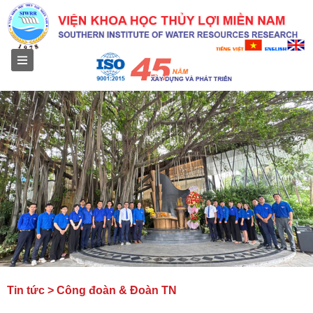
Menu
Tin tức > Công đoàn & Đoàn TN