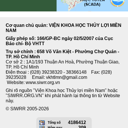
Cơ quan chủ quản: VIỆN KHOA HỌC THỦY LỢI MIỀN
NAM
Giấy phép số: 166/GP-BC ngày 02/5/2007 của Cục
Báo chí- Bộ VHTT
Trụ sở chính : 658 Võ Văn Kiệt - Phường Chợ Quán -
TP. Hồ Chí Minh
Cơ sở 2 : 1A1/193 Thuận An Hoà, Phường Thuận Giao,
TP. Hồ Chí Minh
Điện thoại : (028) 39238320 - 38366148 Fax: (028)
39235028 Email: vkhtlmn@gmail.com
Website: www.siwrr.org.vn
Ghi rõ nguồn "Viện Khoa học Thủy lợi miền Nam" hoặc
"SIWRR.ORG.VN" khi phát hành lại thông tin từ Website
này.
© SIWRR 2005-2026
4186412
Tổng số
309
Hôm nay