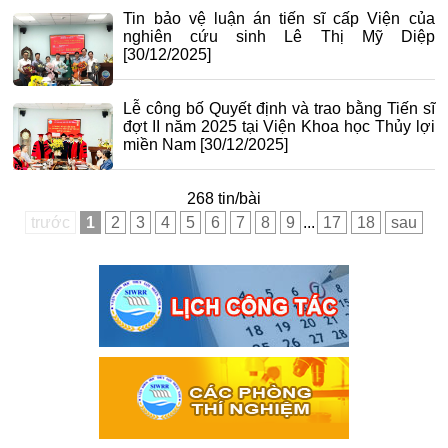
Tin bảo vệ luận án tiến sĩ cấp Viện của
nghiên cứu sinh Lê Thị Mỹ Diệp
[30/12/2025]
Lễ công bố Quyết định và trao bằng Tiến sĩ
đợt II năm 2025 tại Viện Khoa học Thủy lợi
miền Nam
[30/12/2025]
268 tin/bài
trước
1
2
3
4
5
6
7
8
9
...
17
18
sau