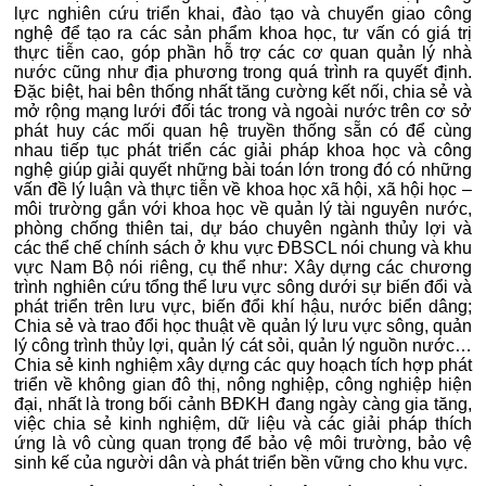
lực nghiên cứu triển khai, đào tạo và chuyển giao công
nghệ để tạo ra các sản phẩm khoa học, tư vấn có giá trị
thực tiễn cao, góp phần hỗ trợ các cơ quan quản lý nhà
nước cũng như địa phương trong quá trình ra quyết định.
Đặc biệt, hai bên thống nhất tăng cường kết nối, chia sẻ và
mở rộng mạng lưới đối tác trong và ngoài nước trên cơ sở
phát huy các mối quan hệ truyền thống sẵn có để cùng
nhau tiếp tục phát triển các giải pháp khoa học và công
nghệ giúp giải quyết những bài toán lớn trong đó có những
vấn đề lý luận và thực tiễn về khoa học xã hội, xã hội học –
môi trường gắn với khoa học về quản lý tài nguyên nước,
phòng chống thiên tai, dự báo chuyên ngành thủy lợi và
các thể chế chính sách ở khu vực ĐBSCL nói chung và khu
vực Nam Bộ nói riêng, cụ thể như: Xây dựng các chương
trình nghiên cứu tổng thể lưu vực sông dưới sự biến đổi và
phát triển trên lưu vực, biến đổi khí hậu, nước biển dâng;
Chia sẻ và trao đổi học thuật về quản lý lưu vực sông, quản
lý công trình thủy lợi, quản lý cát sỏi, quản lý nguồn nước…
Chia sẻ kinh nghiệm xây dựng các quy hoạch tích hợp phát
triển về không gian đô thị, nông nghiệp, công nghiệp hiện
đại, nhất là trong bối cảnh BĐKH đang ngày càng gia tăng,
việc chia sẻ kinh nghiệm, dữ liệu và các giải pháp thích
ứng là vô cùng quan trọng để bảo vệ môi trường, bảo vệ
sinh kế của người dân và phát triển bền vững cho khu vực.