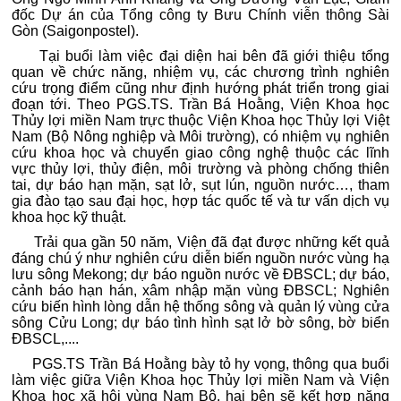
đốc Dự án của Tổng công ty Bưu Chính viễn thông Sài
Gòn (Saigonpostel).
Tại buổi làm việc đại diện hai bên đã giới thiệu tổng
quan về chức năng, nhiệm vụ, các chương trình nghiên
cứu trọng điểm cũng như định hướng phát triển trong giai
đoạn tới. Theo PGS.TS. Trần Bá Hoằng, Viện Khoa học
Thủy lợi miền Nam trực thuộc Viện Khoa học Thủy lợi Việt
Nam (Bộ Nông nghiệp và Môi trường), có nhiệm vụ nghiên
cứu khoa học và chuyển giao công nghệ thuộc các lĩnh
vực thủy lợi, thủy điện, môi trường và phòng chống thiên
tai, dự báo hạn mặn, sạt lở, sụt lún, nguồn nước…, tham
gia đào tạo sau đại học, hợp tác quốc tế và tư vấn dịch vụ
khoa học kỹ thuật.
Trải qua gần 50 năm, Viện đã đạt được những kết quả
đáng chú ý như nghiên cứu diễn biến nguồn nước vùng hạ
lưu sông Mekong; dự báo nguồn nước về ĐBSCL; dự báo,
cảnh báo hạn hán, xâm nhập mặn vùng ĐBSCL; Nghiên
cứu biến hình lòng dẫn hệ thống sông và quản lý vùng cửa
sông Cửu Long; dự báo tình hình sạt lở bờ sông, bờ biển
ĐBSCL,....
PGS.TS Trần Bá Hoằng bày tỏ hy vọng, thông qua buổi
làm việc giữa Viện Khoa học Thủy lợi miền Nam và Viện
Khoa học xã hội vùng Nam Bộ, hai bên sẽ kết hợp năng