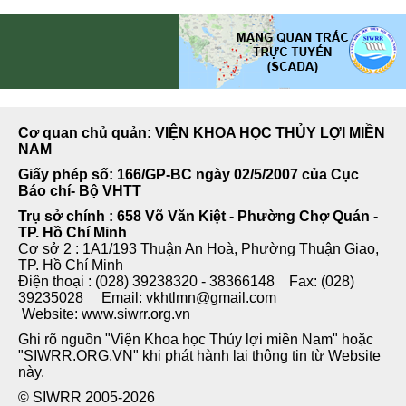
Cơ quan chủ quản: VIỆN KHOA HỌC THỦY LỢI MIỀN
NAM
Giấy phép số: 166/GP-BC ngày 02/5/2007 của Cục
Báo chí- Bộ VHTT
Trụ sở chính : 658 Võ Văn Kiệt - Phường Chợ Quán -
TP. Hồ Chí Minh
Cơ sở 2 : 1A1/193 Thuận An Hoà, Phường Thuận Giao,
TP. Hồ Chí Minh
Điện thoại : (028) 39238320 - 38366148 Fax: (028)
39235028 Email: vkhtlmn@gmail.com
Website: www.siwrr.org.vn
Ghi rõ nguồn "Viện Khoa học Thủy lợi miền Nam" hoặc
"SIWRR.ORG.VN" khi phát hành lại thông tin từ Website
này.
© SIWRR 2005-2026