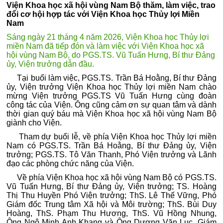
Viện Khoa học xã hội vùng Nam Bộ thăm, làm việc, trao
đổi cơ hội hợp tác với Viện Khoa học Thủy lợi Miền
Nam
Sáng ngày 21 tháng 4 năm 2026, Viện Khoa học Thủy lợi
miền Nam đã tiếp đón và làm việc với Viện Khoa học xã
hội vùng Nam Bộ, do PGS.TS. Vũ Tuấn Hưng, Bí thư Đảng
ủy, Viện trưởng dẫn đầu.
Tại buổi làm việc, PGS.TS. Trần Bá Hoằng, Bí thư Đảng
ủy, Viện trưởng Viện Khoa học Thủy lợi miền Nam chào
mừng Viện trưởng PGS.TS Vũ Tuấn Hưng cùng đoàn
công tác của Viện. Ông cũng cảm ơn sự quan tâm và dành
thời gian quý báu mà Viện Khoa học xã hội vùng Nam Bộ
giành cho Viện.
Tham dự buổi lễ, về phía Viện Khoa học Thủy lợi miền
Nam có PGS.TS. Trần Bá Hoằng, Bí thư Đảng ủy, Viện
trưởng; PGS.TS. Tô Văn Thanh, Phó Viện trưởng và Lãnh
đạo các phòng chức năng của Viện.
Về phía Viện Khoa học xã hội vùng Nam Bộ có PGS.TS.
Vũ Tuấn Hưng, Bí thư Đảng ủy, Viện trưởng; TS. Hoàng
Thị Thu Huyền Phó Viện trưởng; ThS. Lê Thế Vững, Phó
Giám đốc Trung tâm Xã hội và Môi trường; ThS. Bùi Duy
Hoàng, ThS. Phạm Thu Hương, ThS. Vũ Hồng Nhung,
Ông Ngô Minh Anh Khang và Ông Dương Văn Lục, Giám