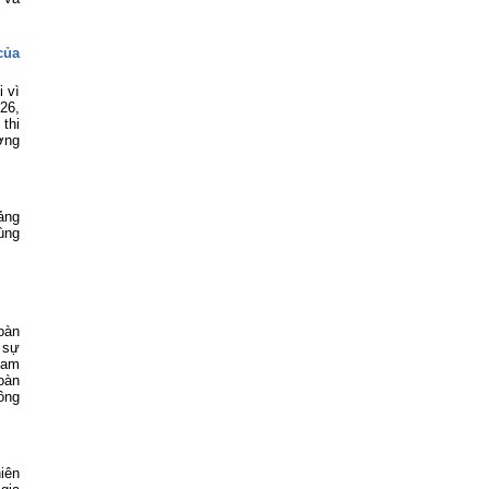
của
 vì
26,
thi
ơng
ảng
ùng
oàn
 sự
Nam
oàn
ông
iên