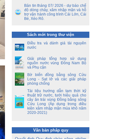
ộ
Bản tin tháng 07/ 2026 - dự báo chế
độ dòng chảy, xâm nhập mặn và hỗ
trợ vận hành công trình Cái Lớn, Cái
ền
Bé, Xẻo Rô.
a
ời
Sách mới trong thư viện
á
oa
Điều tra và đánh giá tài nguyên
nước
Giải pháp tổng hợp sử dụng
nguồn nước vùng Đông Nam Bộ
và Phụ cận
Bờ biển đồng bằng sông Cửu
Long - Sạt lở và các giải pháp
phòng chống
Tài liệu hướng dẫn tạm thời kỹ
thuật trữ nước, tưới hiệu quả cho
cây ăn trái vùng Đồng bằng sông
Cửu Long (Áp dụng trong điều
kiện xâm nhập mặn mùa khô năm
2020-2021)
Văn bản pháp quy
Quyết định Quy định chức năng, nhiệm