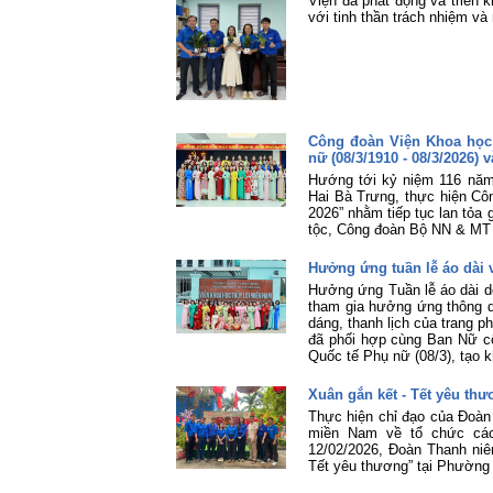
Viện đã phát động và triển k
với tinh thần trách nhiệm và 
Công đoàn Viện Khoa học
nữ (08/3/1910 - 08/3/2026)
Hướng tới kỷ niệm 116 năm
Hai Bà Trưng, thực hiện Cô
2026” nhằm tiếp tục lan tỏa 
tộc, Công đoàn Bộ NN & MT đ
Hưởng ứng tuần lễ áo dài 
Hưởng ứng Tuần lễ áo dài do
tham gia hưởng ứng thông q
dáng, thanh lịch của trang p
đã phối hợp cùng Ban Nữ c
Quốc tế Phụ nữ (08/3), tạo k
Xuân gắn kết - Tết yêu th
Thực hiện chỉ đạo của Đoàn
miền Nam về tổ chức các 
12/02/2026, Đoàn Thanh niê
Tết yêu thương” tại Phường