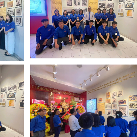
06 tháng đầu năm 2026 của Đoàn B
Nông nghiệp và Môi trường
Tuổi trẻ Viện Khoa học Thủy lợi mi
Nam tham gia dâng hương, dâng ho
tại Bia tượng niệm nhà đèn Chợ Quán
Lễ khai mạc Hội thao viên chức, ngư
lao động năm 2026 và Giải bóng đ
truyền thống lần thứ XIV của Viện Kh
học Thủy lợi miền Nam