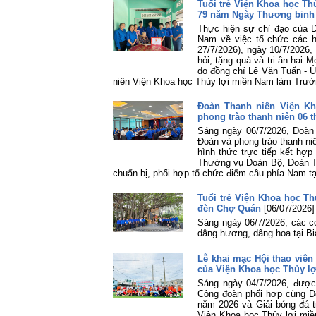
Tuổi trẻ Viện Khoa học Th
79 năm Ngày Thương binh - 
Thực hiện sự chỉ đạo của 
Nam về việc tổ chức các h
27/7/2026), ngày 10/7/2026
hỏi, tặng quà và tri ân hai
do đồng chí Lê Văn Tuấn - 
niên Viện Khoa học Thủy lợi miền Nam làm Trưở
Đoàn Thanh niên Viện Kh
phong trào thanh niên 06 
Sáng ngày 06/7/2026, Đoàn
Đoàn và phong trào thanh ni
hình thức trực tiếp kết hợ
Thường vụ Đoàn Bộ, Đoàn Th
chuẩn bị, phối hợp tổ chức điểm cầu phía Nam tại
Tuổi trẻ Viện Khoa học T
đèn Chợ Quán
[06/07/2026]
Sáng ngày 06/7/2026, các 
dâng hương, dâng hoa tại B
Lễ khai mạc Hội thao viên
của Viện Khoa học Thủy l
Sáng ngày 04/7/2026, được
Công đoàn phối hợp cùng Đo
năm 2026 và Giải bóng đá t
Viện Khoa học Thủy lợi mi