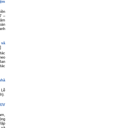
iệm
iền
7 –
hăm
oàn
anh
 và
]
tác
heo
Ban
tác
nhà
 Lễ
h).
XIV
am,
ộng
lập
 và