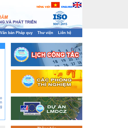
Văn bản Pháp quy
Thư viện
Liên hệ
ào
n
g
ền
àn
và
hị