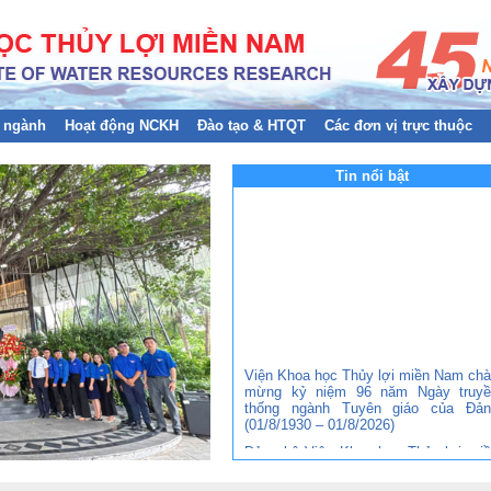
 ngành
Hoạt động NCKH
Đào tạo & HTQT
Các đơn vị trực thuộc
Tin nổi bật
Viện Khoa học Thủy lợi miền Nam ch
mừng kỷ niệm 96 năm Ngày truyề
thống ngành Tuyên giáo của Đản
(01/8/1930 – 01/8/2026)
Đảng bộ Viện Khoa học Thủy lợi mi
Nam tham gia Hội nghị trực tuyến to
quốc nghiên cứu, học tập, quán triệt 
triển khai thực hiện Nghị quyết Hội ng