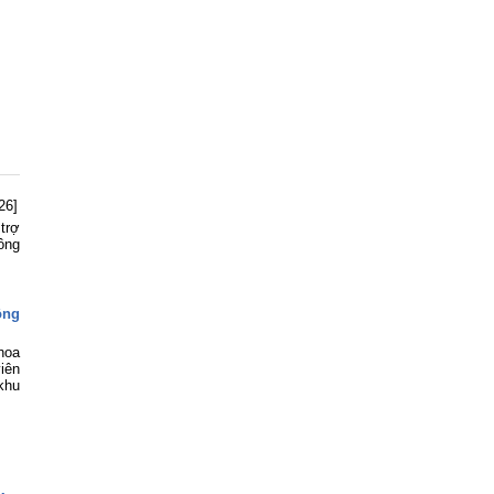
26]
trợ
ông
ông
hoa
iên
khu