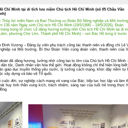
lần thứ ba Ban Chấp hành Trung ươ
Đảng khóa XIV
 Chí Minh tại di tích lưu niệm Chủ tịch Hồ Chí Minh (số 05 Châu Văn
nh)
Viện Khoa học Thủy lợi miền Na
tham gia Lễ dâng hương tưởng niệ
ọc Thủy lợi miền Nam và Ban Thường vụ Đoàn Bộ Nông nghiệp và Môi trườn
các Anh hùng liệt sĩ tại Công viên 
m 136 năm Ngày sinh Chủ tịch Hồ Chí Minh (19/5/1890 – 19/5/2026), Đoàn
Thị Riêng
rang trọng tổ chức Lễ dâng hương tưởng nhớ Chủ tịch Hồ Chí Minh tại di tí
 Liêm, phường Chợ Lớn, Thành phố Hồ Chí Minh) – nơi Bác Hồ từng ở trước 
Chung một tấm lòng – Đồng hành cù
gia đình anh Phan Văn Huyến vượt q
khó khăn
h Vượng – Đảng ủy viên phụ trách công tác thanh niên và đồng chí Lê 
hiệp và Môi trường, Bí thư Đoàn Viện cùng đoàn viên, thanh niên của V
Viện Khoa học Thủy lợi miền Nam 
chức Lễ công bố Quyết định công nh
học vị và trao bằng Tiến sĩ cho tân Ti
oàn đã dâng hương, tưởng nhớ công lao to lớn của Chủ tịch Hồ Chí Minh –
sĩ Lê Thị Mỹ Diệp
g dân tộc, Danh nhân văn hóa thế giới. Hoạt động không chỉ thể hiện lòng biế
ần giáo dục truyền thống yêu nước, lý tưởng cách mạng, khơi dậy niềm tự 
Tuổi trẻ Viện Khoa học Thủy lợi mi
uộc xây dựng và bảo vệ Tổ quốc.
Nam thăm, tri ân các Mẹ Việt Nam A
hùng nhân dịp kỷ niệm 79 năm Ngà
i cuộc đời, sự nghiệp cách mạng vẻ vang của Bác; tiếp tục học tập và làm t
Thương binh - Liệt sĩ (27/7/1947
t huy tinh thần xung kích, trách nhiệm, sáng tạo của tuổi trẻ trong thực h
27/7/2026)
đồng.
Rà soát, điều chỉnh Quy trình vận hà
liên hồ chứa sông Đồng Nai: Nâng c
hiệu quả điều tiết nguồn nước, c
động ứng phó thiên tai và bảo đảm 
ninh nguồn nước
Đoàn Thanh niên Viện Khoa học Th
lợi miền Nam tham gia Hội nghị sơ k
công tác Đoàn và phong trào thanh ni