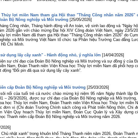
 Thủy lợi miền Nam tham gia Hội thao "Tháng Công nhân năm 2026" 
 đoàn Bộ Nông nghiệp và Môi trường
[25/05/2026]
áng Công nhân, Tháng hành động về An toàn, vệ sinh lao động và “Ngày hội
ăm 2026 gắn với chào mừng Đại hội XIV Công đoàn Việt Nam, ngày 23/5/20
ủy lợi miền Nam đã tham gia Hội thao "Tháng Công nhân năm 2026" do Cụm 
nghiệp và Môi trường Việt Nam tổ chức tại Phân hiệu Trường Cao đẳng Lư
 Hồ Chí Minh.
 sử dụng lấy cây xanh" - Hành động nhỏ, ý nghĩa lớn
[14/04/2026]
hiện sự chỉ đạo của Đoàn Bộ Nông nghiệp và Môi trường và sự đồng ý của Đ
miền Nam, Đoàn Thanh niên Viện Khoa học Thủy lợi miền Nam đã phối hợp c
động “Đổi pin đã qua sử dụng lấy cây xanh”.
niên cấp Đoàn Bộ Nông nghiệp và Môi trưởng
[25/03/2026]
a sôi nổi của tuổi trẻ cả nước chào mừng kỷ niệm 95 năm Ngày thành lập Đ
1 – 26/3/2026), được sự chỉ đạo của Đoàn Bộ Nông nghiệp và Môi trường,
oa học Thủy lợi miền Nam, Đoàn Thanh niên Viện Khoa học Thủy lợi miền 
ác đơn vị (Chi đoàn Trường Chính sách công và Phát triển Nông thôn, Chi đ
oàn Viện Quy hoạch Thủy lợi miền Nam, Đoàn Cục Quản lý và Xây dựng c
oa học Thanh niên cấp Đoàn Bộ Nông nghiệp và Môi trường năm 2026.
/2026]
Chủ nhật xanh” trong khuôn khổ Tháng Thanh niên năm 2026, Đoàn Thanh n