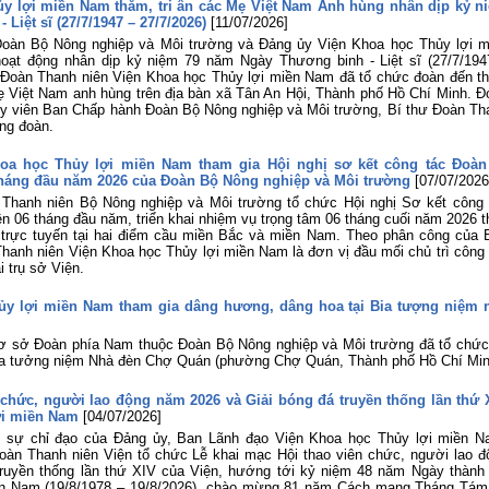
ủy lợi miền Nam thăm, tri ân các Mẹ Việt Nam Anh hùng nhân dịp kỷ n
Liệt sĩ (27/7/1947 – 27/7/2026)
[11/07/2026]
Đoàn Bộ Nông nghiệp và Môi trường và Đảng ủy Viện Khoa học Thủy lợi m
oạt động nhân dịp kỷ niệm 79 năm Ngày Thương binh - Liệt sĩ (27/7/194
, Đoàn Thanh niên Viện Khoa học Thủy lợi miền Nam đã tổ chức đoàn đến t
 Mẹ Việt Nam anh hùng trên địa bàn xã Tân An Hội, Thành phố Hồ Chí Minh. Đ
Ủy viên Ban Chấp hành Đoàn Bộ Nông nghiệp và Môi trường, Bí thư Đoàn Th
ng đoàn.
oa học Thủy lợi miền Nam tham gia Hội nghị sơ kết công tác Đoàn
tháng đầu năm 2026 của Đoàn Bộ Nông nghiệp và Môi trường
[07/07/2026
 Thanh niên Bộ Nông nghiệp và Môi trường tổ chức Hội nghị Sơ kết công 
ên 06 tháng đầu năm, triển khai nhiệm vụ trọng tâm 06 tháng cuối năm 2026 t
p trực tuyến tại hai điểm cầu miền Bắc và miền Nam. Theo phân công của 
anh niên Viện Khoa học Thủy lợi miền Nam là đơn vị đầu mối chủ trì công 
 trụ sở Viện.
hủy lợi miền Nam tham gia dâng hương, dâng hoa tại Bia tượng niệm 
cơ sở Đoàn phía Nam thuộc Đoàn Bộ Nông nghiệp và Môi trường đã tổ chức
ia tưởng niệm Nhà đèn Chợ Quán (phường Chợ Quán, Thành phố Hồ Chí Min
 chức, người lao động năm 2026 và Giải bóng đá truyền thống lần thứ 
ợi miền Nam
[04/07/2026]
 sự chỉ đạo của Đảng ủy, Ban Lãnh đạo Viện Khoa học Thủy lợi miền N
àn Thanh niên Viện tổ chức Lễ khai mạc Hội thao viên chức, người lao đ
ruyền thống lần thứ XIV của Viện, hướng tới kỷ niệm 48 năm Ngày thành 
ền Nam (19/8/1978 – 19/8/2026), chào mừng 81 năm Cách mạng Tháng Tám