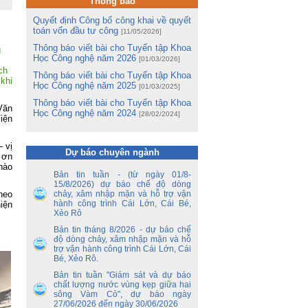
Thông báo
ng
Quyết định Công bố công khai về quyết
toán vốn đầu tư công
[11/05/2026]
m
m
Thông báo viết bài cho Tuyển tập Khoa
g
Lê
Học Công nghệ năm 2026
[01/03/2026]
ch
Thông báo viết bài cho Tuyển tập Khoa
khi
ng
Học Công nghệ năm 2025
[01/03/2025]
ua
Thông báo viết bài cho Tuyển tập Khoa
Văn
Học Công nghệ năm 2024
[28/02/2024]
iện
tổ
ận
ến
 vị
Dự báo chuyên ngành
t ơn
hào
ền
Bản tin tuần - (từ ngày 01/8-
nh
15/8/2026) dự báo chế độ dòng
y
heo
chảy, xâm nhập mặn và hỗ trợ vận
 –
hành công trình Cái Lớn, Cái Bé,
iện
Xẻo Rô
nh
Bản tin tháng 8/2026 - dự báo chế
ao
độ dòng chảy, xâm nhập mặn và hỗ
hủ
trợ vận hành công trình Cái Lớn, Cái
an
Bé, Xẻo Rô.
Bản tin tuần "Giám sát và dự báo
ủy
chất lượng nước vùng kẹp giữa hai
sông Vàm Cỏ", dự báo ngày
ết
27/06/2026 đến ngày 30/06/2026
ên