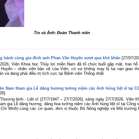
Ảnh: Đoàn Thanh niên
g hành cùng gia đình anh Phan Văn Huyến vượt qua khó khăn
[27/07/20
2026, Viện Khoa học Thủy lợi miền Nam đã tổ chức buổi gặp mặt, trao hỗ 
 Huyến – nhân viên bảo vệ của Viện, có vợ không may bị tai nạn giao th
ân và đang phải điều trị tích cực tại Bệnh viện Thống nhất.
ền Nam tham gia Lễ dâng hương tưởng niệm các Anh hùng liệt sĩ tại C
26]
ương binh - Liệt sĩ (27/7/1947 – 27/7/2026), sáng ngày 27/7/2026, Viện K
am gia Lễ dâng hương, dâng hoa tưởng niệm các Anh hùng liệt sĩ tại Công v
 Chí Minh) cùng các cơ quan, đơn vị thuộc Bộ Nông nghiệp và Môi trường 