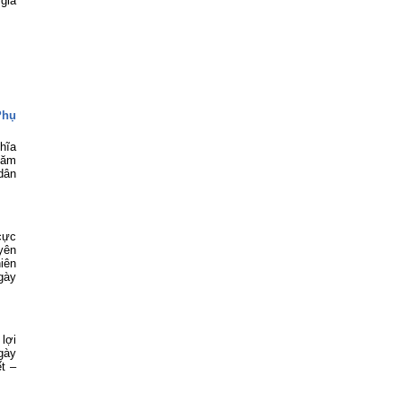
 gia
Phụ
hĩa
năm
 dân
cực
yên
niên
gày
lợi
gày
t –