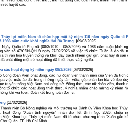
hai nhiều hoạt động thiết thực, thu hút đông đảo đoàn viên, thanh niên tham
nhiệt huyết cao.
 Thủy lợi miền Nam tổ chức họp mặt kỷ niệm 116 năm ngày Quốc tế 
 và 1986 năm cuộc khởi nghĩa Hai Bà Trưng.
[09/03/2026]
 Ngày Quốc tế Phụ nữ (08/3/1910 – 08/3/2026) và 1986 năm cuộc khởi ng
ng văn số 47/CĐN-QHLĐ ngày 27/02/2026 về việc tổ chức “Tuần lễ Áo dài 
giá trị văn hóa truyền thống và khơi dậy trách nhiệm giữ gìn, phát huy di sản
ã phát động một số hoạt động đã thiết thực và ý nghĩa.
và các hoạt động kỷ niệm ngày 08/3/2026
[08/03/2026]
 Công đoàn Viện phát động, các nữ đoàn viên thanh niên của Viện đã tích 
ua việc mặc áo dài trong những ngày làm việc, góp phần lan tỏa vẻ đẹp du
hục truyền thống Việt Nam nơi công sở. Đồng thời, các nữ đoàn viên, thanh 
ông tổ chức các hoạt động thiết thực, ý nghĩa nhằm chào mừng kỷ niệm N
hông khí vui tươi, đoàn kết trong toàn đơn vị.
ương
[11/02/2026]
 Thanh niên Bộ Nông nghiệp và Môi trường và Đảnh ủy Viện Khoa học Thủy 
hoạt động “Xuân tình nguyện” nhân dịp Tết Bính Ngọ 2026, chiều n
n Viện Khoa học Thủy lợi miền Nam đã tổ chức chương trình “Xuân gắn kế
 Chợ Quán, TP. Hồ Chí Minh.