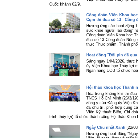
Quốc khánh 02/9.
Công đoàn Viện Khoa học
Cụm thi đua số 13 - Công
Hưởng ứng các hoạt động Th
sức khỏe người lao động” n
Công đoàn Viện Khoa học Th
đua số 13 Công đoàn Nông 
thực Thực phẩm, Thành phố
Hoạt động "Đổi pin đã qua
Sáng ngày 14/4/2026, thực 
ủy Viện Khoa học Thủy lợi 
Ngân hàng UOB tổ chức hoạt 
Hội thảo khoa học Thanh 
Hòa trong không khí thi đu
TNCS Hồ Chí Minh (26/3/193
đồng ý của Đảng ủy Viện Kh
đã chủ trì, phối hợp cùng c
Viện Kỹ thuật Biển, Chi đ
trình thủy lợi) tổ chức thành công Hội thảo Kh
Ngày Chủ nhật Xanh
[22/03
Hưởng ứng hoạt động “Ngày 