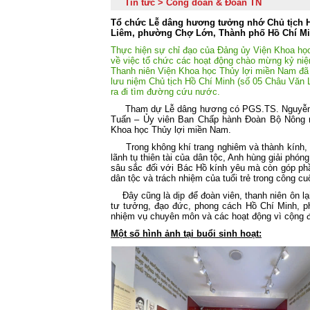
Tin tức > Công đoàn & Đoàn TN
Tổ chức Lễ dâng hương tưởng nhớ Chủ tịch Hồ
Liêm, phường Chợ Lớn, Thành phố Hồ Chí Mi
Thực hiện sự chỉ đạo của Đảng ủy Viện Khoa h
về việc tổ chức các hoạt động chào mừng kỷ niệ
Thanh niên Viện Khoa học Thủy lợi miền Nam đã t
lưu niệm Chủ tịch Hồ Chí Minh (số 05 Châu Văn
ra đi tìm đường cứu nước.
Tham dự Lễ dâng hương có PGS.TS. Nguyễn Đìn
Tuấn – Ủy viên Ban Chấp hành Đoàn Bộ Nông ng
Khoa học Thủy lợi miền Nam.
Trong không khí trang nghiêm và thành kính, đ
lãnh tụ thiên tài của dân tộc, Anh hùng giải phón
sâu sắc đối với Bác Hồ kính yêu mà còn góp ph
dân tộc và trách nhiệm của tuổi trẻ trong công c
Đây cũng là dịp để đoàn viên, thanh niên ôn lạ
tư tưởng, đạo đức, phong cách Hồ Chí Minh, phá
nhiệm vụ chuyên môn và các hoạt động vì cộng 
Một số hình ảnh tại buổi sinh hoạt: