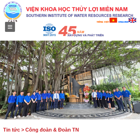
Menu
Tin tức > Công đoàn & Đoàn TN