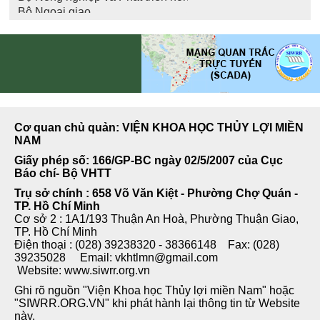
Cơ quan chủ quản: VIỆN KHOA HỌC THỦY LỢI MIỀN
NAM
Giấy phép số: 166/GP-BC ngày 02/5/2007 của Cục
Báo chí- Bộ VHTT
Trụ sở chính : 658 Võ Văn Kiệt - Phường Chợ Quán -
TP. Hồ Chí Minh
Cơ sở 2 : 1A1/193 Thuận An Hoà, Phường Thuận Giao,
TP. Hồ Chí Minh
Điện thoại : (028) 39238320 - 38366148 Fax: (028)
39235028 Email: vkhtlmn@gmail.com
Website: www.siwrr.org.vn
Ghi rõ nguồn "Viện Khoa học Thủy lợi miền Nam" hoặc
"SIWRR.ORG.VN" khi phát hành lại thông tin từ Website
này.