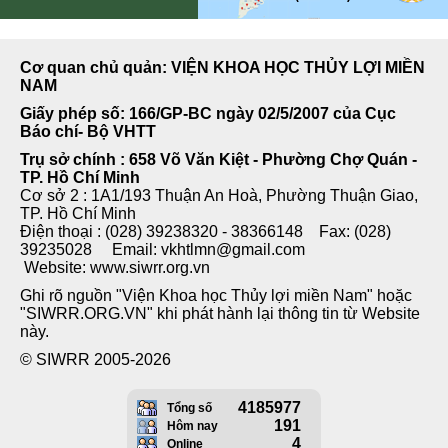
Cơ quan chủ quản: VIỆN KHOA HỌC THỦY LỢI MIỀN
NAM
Giấy phép số: 166/GP-BC ngày 02/5/2007 của Cục
Báo chí- Bộ VHTT
Trụ sở chính : 658 Võ Văn Kiệt - Phường Chợ Quán -
TP. Hồ Chí Minh
Cơ sở 2 : 1A1/193 Thuận An Hoà, Phường Thuận Giao,
TP. Hồ Chí Minh
Điện thoại : (028) 39238320 - 38366148 Fax: (028)
39235028 Email: vkhtlmn@gmail.com
Website: www.siwrr.org.vn
Ghi rõ nguồn "Viện Khoa học Thủy lợi miền Nam" hoặc
"SIWRR.ORG.VN" khi phát hành lại thông tin từ Website
này.
© SIWRR 2005-2026
4185977
Tổng số
191
Hôm nay
4
Online