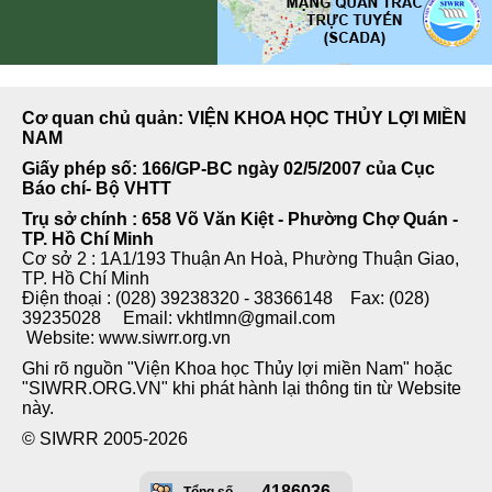
Cơ quan chủ quản: VIỆN KHOA HỌC THỦY LỢI MIỀN
NAM
Giấy phép số: 166/GP-BC ngày 02/5/2007 của Cục
Báo chí- Bộ VHTT
Trụ sở chính : 658 Võ Văn Kiệt - Phường Chợ Quán -
TP. Hồ Chí Minh
Cơ sở 2 : 1A1/193 Thuận An Hoà, Phường Thuận Giao,
TP. Hồ Chí Minh
Điện thoại : (028) 39238320 - 38366148 Fax: (028)
39235028 Email: vkhtlmn@gmail.com
Website: www.siwrr.org.vn
Ghi rõ nguồn "Viện Khoa học Thủy lợi miền Nam" hoặc
"SIWRR.ORG.VN" khi phát hành lại thông tin từ Website
này.
© SIWRR 2005-2026
4186036