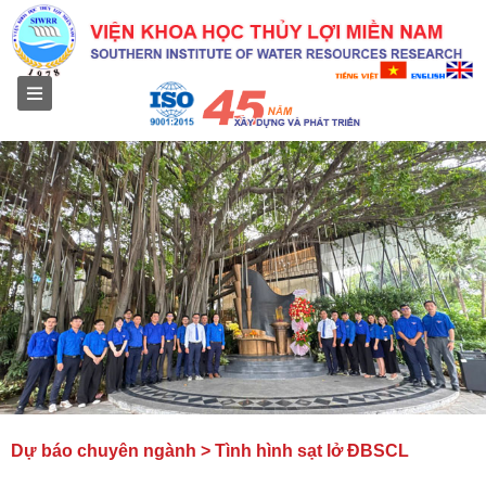
Menu
Dự báo chuyên ngành > Tình hình sạt lở ĐBSCL