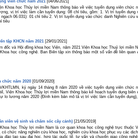
dụng viên chức năm 2021
[04/06/2021]
iện Khoa học Thủy lợi miền Nam thông báo về việc tuyển dụng viên chức 
ng, vị trí việc làm cần tuyển dụng: 08 chỉ tiêu, gồm: 1. Vị trí tuyển dụng
ngạch 06.031): 01 chỉ tiêu 2. Vị trí tuyển dụng vào chức danh Nghiên cứu v
ỉ tiêu
uyển tập KHCN năm 2021
[29/01/2021]
m đốc và Hội đồng khoa học Viện, năm 2021 Viện Khoa học Thuỷ lợi miền 
 Khoa học công nghệ. Ban Biên tập xin thông báo một số vấn đề liên quan 
n chức năm 2020
[01/09/2020]
 VKHTLMN, ký ngày 14 tháng 8 năm 2020 về việc tuyển dụng viên chức 
tế, Viện Khoa học Thủy lợi miền Nam thông báo kế hoạch tuyển dụng biên 
ự lo lương năm 2020 (Đính kèm bản mô tả vị trí việc làm cần tuyển dụng),
n viên vệ sinh và chăm sóc cây cảnh)
[21/05/2019]
n Khoa học Thủy lợi miền Nam là cơ quan khoa học công nghệ trực thuộc V
, có chức năng nghiên cứu khoa học, nghiên cứu khoa học phục vụ các dịch
a đào tạo sau đại học, hợp tác quốc tế, tư vấn và chuyển giao công nghệ