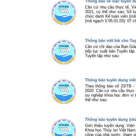
Thông báo về việc tuyển 
Căn cứ nhu cầu thực tế, V
2021, cụ thể như sau: Số lượ
chức danh Kế toán viên (mã 
(mã ngạch V.05.01.03): 07 ch
Thông báo viết bài cho T
Căn cứ chỉ đạo của Ban Giá
tiếp tục xuất bản Tuyển tập
Tuyển tập như sau:
Thông báo tuyển dụng viê
Theo thông báo số 23/TB -
2020. Căn cứ nhu cầu thực 
sự nghiệp khoa học đơn vị t
thể như sau:
Thông báo tuyển dụng (nhâ
Giới thiệu tuyển dụng: Việ
Khoa học Thủy lợi Việt Nam
công của nhà nước, tham gi