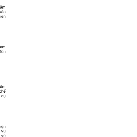
năm
 vào
iên
Nam
đến
năm
chế
 cụ
iện
 vụ
 về