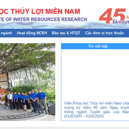
 ngành
Hoạt động NCKH
Đào tạo & HTQT
Các đơn vị trực thuộc
Tin nổi bật
Viện Khoa học Thủy lợi miền Nam ch
mừng kỷ niệm 96 năm Ngày truyề
thống ngành Tuyên giáo của Đản
(01/8/1930 – 01/8/2026)
Đảng bộ Viện Khoa học Thủy lợi mi
Nam tham gia Hội nghị trực tuyến to