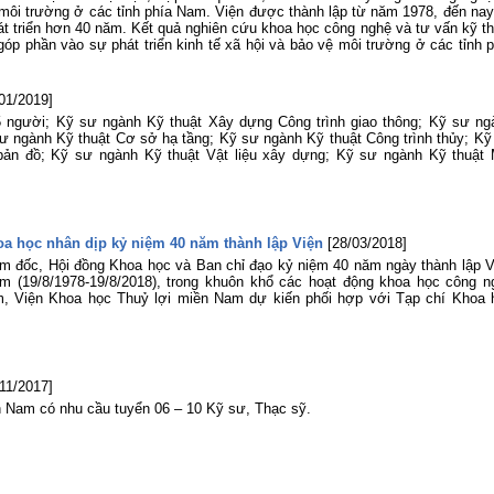
n, môi trường ở các tỉnh phía Nam. Viện được thành lập từ năm 1978, đến nay
át triển hơn 40 năm. Kết quả nghiên cứu khoa học công nghệ và tư vấn kỹ th
óp phần vào sự phát triển kinh tế xã hội và bảo vệ môi trường ở các tỉnh p
/01/2019]
 15 người; Kỹ sư ngành Kỹ thuật Xây dựng Công trình giao thông; Kỹ sư ng
sư ngành Kỹ thuật Cơ sở hạ tầng; Kỹ sư ngành Kỹ thuật Công trình thủy; Kỹ
 bản đồ; Kỹ sư ngành Kỹ thuật Vật liệu xây dựng; Kỹ sư ngành Kỹ thuật 
oa học nhân dịp kỷ niệm 40 năm thành lập Viện
[28/03/2018]
m đốc, Hội đồng Khoa học và Ban chỉ đạo kỷ niệm 40 năm ngày thành lập V
m (19/8/1978-19/8/2018), trong khuôn khổ các hoạt động khoa học công n
 Viện Khoa học Thuỷ lợi miền Nam dự kiến phối hợp với Tạp chí Khoa 
/11/2017]
n Nam có nhu cầu tuyển 06 – 10 Kỹ sư, Thạc sỹ.