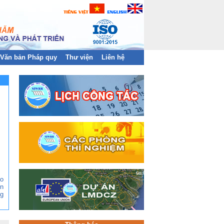
Văn bản Pháp quy
Thư viện
Liên hệ
ào
n
g
ền
àn