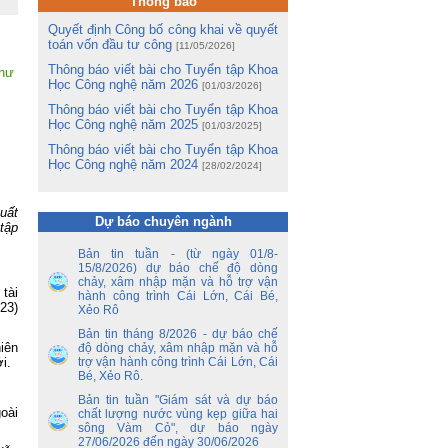
và
Thông báo
hị
Quyết định Công bố công khai về quyết
ng
toán vốn đầu tư công
[11/05/2026]
Thông báo viết bài cho Tuyển tập Khoa
m
như
Học Công nghệ năm 2026
m
[01/03/2026]
Lê
Thông báo viết bài cho Tuyển tập Khoa
Học Công nghệ năm 2025
[01/03/2025]
ng
Thông báo viết bài cho Tuyển tập Khoa
ua
Học Công nghệ năm 2024
[28/02/2024]
tổ
ận
uất
Dự báo chuyên ngành
ến
tập
Bản tin tuần - (từ ngày 01/8-
ền
15/8/2026) dự báo chế độ dòng
nh
chảy, xâm nhập mặn và hỗ trợ vận
tài
y
hành công trình Cái Lớn, Cái Bé,
023)
 –
Xẻo Rô
Bản tin tháng 8/2026 - dự báo chế
iên
độ dòng chảy, xâm nhập mặn và hỗ
nh
i.
trợ vận hành công trình Cái Lớn, Cái
ao
Bé, Xẻo Rô.
hủ
an
Bản tin tuần "Giám sát và dự báo
oài
chất lượng nước vùng kẹp giữa hai
sông Vàm Cỏ", dự báo ngày
ủy
27/06/2026 đến ngày 30/06/2026