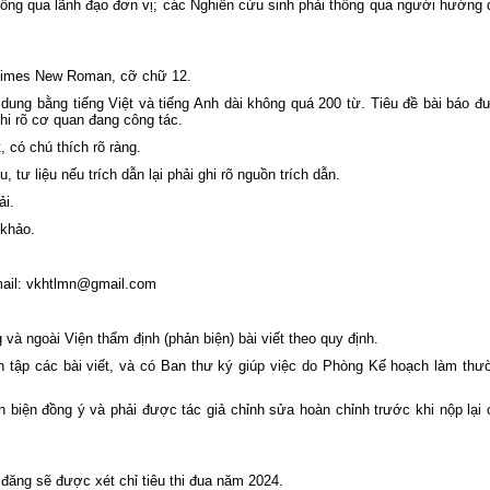
lợi miền Nam tham gia Hội nghị sơ k
thông qua lãnh đạo đơn vị; các Nghiên cứu sinh phải thông qua người hướng 
công tác Đoàn và phong trào thanh ni
06 tháng đầu năm 2026 của Đoàn B
Nông nghiệp và Môi trường
 Times New Roman, cỡ chữ 12.
Tuổi trẻ Viện Khoa học Thủy lợi mi
Nam tham gia dâng hương, dâng ho
i dung bằng tiếng Việt và tiếng Anh dài không quá 200 từ. Tiêu đề bài báo đ
tại Bia tượng niệm nhà đèn Chợ Quán
ghi rõ cơ quan đang công tác.
Lễ khai mạc Hội thao viên chức, ngư
, có chú thích rõ ràng.
lao động năm 2026 và Giải bóng đ
truyền thống lần thứ XIV của Viện Kh
, tư liệu nếu trích dẫn lại phải ghi rõ nguồn trích dẫn.
học Thủy lợi miền Nam
ải.
 khảo.
 Email: vkhtlmn@gmail.com
và ngoài Viện thẩm định (phản biện) bài viết theo quy định.
iên tập các bài viết, và có Ban thư ký giúp việc do Phòng Kế hoạch làm thư
biện đồng ý và phải được tác giả chỉnh sửa hoàn chỉnh trước khi nộp lại 
 đăng sẽ được xét chỉ tiêu thi đua năm 2024.