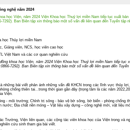
quốc nghiên cứu, học tập, quán triệt 
triển khai thực hiện Nghị quyết Hội ng
lần thứ ba Ban Chấp hành Trung ươ
Công nghệ năm 2024
Đảng khóa XIV
oa học Viện, năm 2024 Viện Khoa học Thuỷ lợi miền Nam tiếp tục xuất bản
Viện Khoa học Thủy lợi miền Na
7292). Ban Biên tập xin thông báo một số vấn đề liên quan đến Tuyển tập 
tham gia Lễ dâng hương tưởng niệ
các Anh hùng liệt sĩ tại Công viên 
Thị Riêng
Thủy lợi miền Nam
Chung một tấm lòng – Đồng hành cù
gia đình anh Phan Văn Huyến vượt q
 viên, NCS, học viên cao học
khó khăn
Nam và các cơ quan nghiên cứu
Viện Khoa học Thủy lợi miền Nam 
chức Lễ công bố Quyết định công nh
đồng khoa học Viện, năm 2024 Viện Khoa học Thuỷ lợi miền Nam tiếp tục x
học vị và trao bằng Tiến sĩ cho tân Ti
866-7292). Ban Biên tập xin thông báo một số vấn đề liên quan đến Tuyển 
sĩ Lê Thị Mỹ Diệp
Tuổi trẻ Viện Khoa học Thủy lợi mi
Nam thăm, tri ân các Mẹ Việt Nam A
là những bài viết phản ánh những vấn đề KHCN trong các lĩnh vực thủy lợi, 
hùng nhân dịp kỷ niệm 79 năm Ngà
òng chống thiên tai...trong thời gian gần đây (trọng tâm là các năm 2022,2
Thương binh - Liệt sĩ (27/7/1947
ủa Viện.
27/7/2026)
ông - môi trường; Chỉnh trị sông - bảo vệ bờ sông, bờ biển - phòng chống th
Rà soát, điều chỉnh Quy trình vận hà
ên nước; Địa chất nền móng – Vật liệu xây dựng – công nghệ mới, vật liệu mớ
liên hồ chứa sông Đồng Nai: Nâng c
hiệu quả điều tiết nguồn nước, c
động ứng phó thiên tai và bảo đảm 
ninh nguồn nước
ác Trường, Viện liên quan, các cộng tác viên khoa học của Viện trong và ng
ghiên cứu sinh tham gia bài viết.
Đoàn Thanh niên Viện Khoa học Th