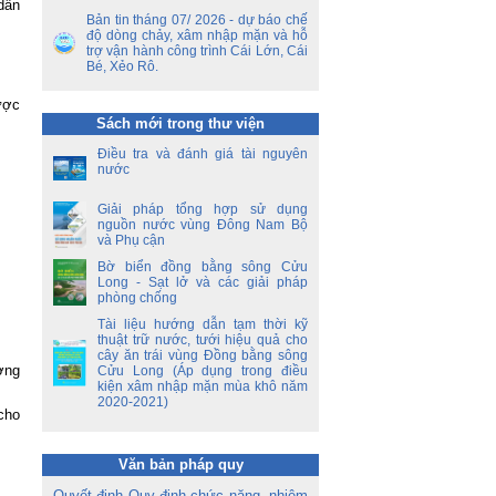
ết
dẫn
ên
Bản tin tháng 07/ 2026 - dự báo chế
ộ
độ dòng chảy, xâm nhập mặn và hỗ
trợ vận hành công trình Cái Lớn, Cái
Bé, Xẻo Rô.
ền
a
ược
Sách mới trong thư viện
ời
Điều tra và đánh giá tài nguyên
á
nước
oa
Giải pháp tổng hợp sử dụng
nguồn nước vùng Đông Nam Bộ
và Phụ cận
Bờ biển đồng bằng sông Cửu
Long - Sạt lở và các giải pháp
phòng chống
Tài liệu hướng dẫn tạm thời kỹ
thuật trữ nước, tưới hiệu quả cho
cây ăn trái vùng Đồng bằng sông
ờng
Cửu Long (Áp dụng trong điều
kiện xâm nhập mặn mùa khô năm
2020-2021)
cho
Văn bản pháp quy
Quyết định Quy định chức năng, nhiệm