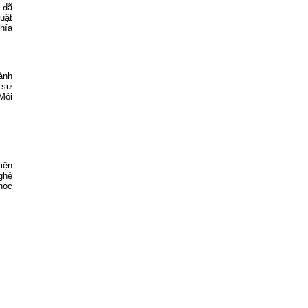
 đã
uật
hía
ành
 sư
Môi
iện
ghệ
học