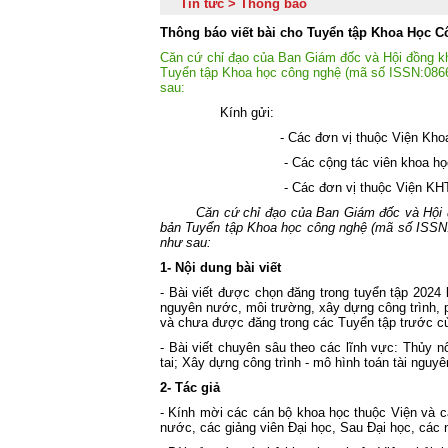
Tin tức > Thông báo
Thông báo viết bài cho Tuyển tập Khoa Học 
Căn cứ chỉ đạo của Ban Giám đốc và Hội đồng kh
Tuyển tập Khoa học công nghệ (mã số ISSN:0866-
sau:
Kính gửi:
- Các đơn vị thuộc Viện Khoa học 
- Các cộng tác viên khoa học, Giảng
- Các đơn vị thuộc Viện KHTL Việt 
Căn cứ chỉ đạo của Ban Giám đốc và Hội 
bản Tuyển tập Khoa học công nghệ (mã số ISSN:0
như sau:
1- Nội dung bài viết
- Bài viết được chọn đăng trong tuyển tập 2024 
nguyên nước, môi trường, xây dựng công trình, ph
và chưa được đăng trong các Tuyển tập trước c
- Bài viết chuyên sâu theo các lĩnh vực: Thủy n
tai; Xây dựng công trình - mô hình toán tài nguy
2- Tác giả
- Kính mời các cán bộ khoa học thuộc Viện và c
nước, các giảng viên Đại học, Sau Đại học, các n