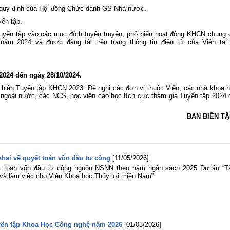
eo quy định của Hội đồng Chức danh GS Nhà nước.
yển tập.
uyển tập vào các mục đích tuyên truyền, phổ biến hoạt động KHCN chung 
ăm 2024 và được đăng tải trên trang thông tin điện tử của Viện tại 
/2024 đến ngày 28/10/2024.
c hiện Tuyển tập KHCN 2023. Đề nghị các đơn vị thuộc Viện, các nhà khoa h
à ngoài nước, các NCS, học viên cao học tích cực tham gia Tuyển tập 2024 
BAN BIÊN T
hai về quyết toán vốn đầu tư công
[11/05/2026]
ết toán vốn đầu tư công nguồn NSNN theo năm ngân sách 2025 Dự án “T
và làm việc cho Viện Khoa học Thủy lợi miền Nam”
uyển tập Khoa Học Công nghệ năm 2026
[01/03/2026]