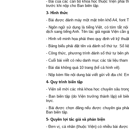
- Bài của các cán bộ khoa học thuộc Viện phải 
trước khi nộp cho Ban biên tập.
3- Hình thức
- Bài được đánh máy một mặt trên khổ A4, font
- Ngôn ngữ sử dụng là tiếng Việt, có tóm tắt nộ
dịch sang tiếng Anh. Tên tác giả ngoài Viện cần 
- Hình vẽ minh họa phải theo quy định vẽ kỹ thuật
- Bảng biểu phải đặt tên và đánh số thứ tự. Số liệu
- Công thức, phương trình đánh số thứ tự bên ph
- Cuối bài viết có nêu danh mục các tài liệu tham
- Bài dài không quá 10 trang (kể cả hình vẽ).
- Nộp kèm file nội dung bài viết gửi về địa chỉ:
4- Quy trình biên tập
- Viện sẽ mời các nhà khoa học chuyên sâu trong 
- Ban biên tập (do Viện trưởng thành lập) sẽ b
trực.
- Bài được chọn đăng nếu được chuyên gia phản 
Ban biên tập.
5- Quyền lợi tác giả và phản biện
- Đơn vị, cá nhân (thuộc Viện) có nhiều bài được