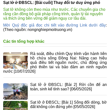
Sạt lở ở ĐBSCL: [Bài cuối] Thay đổi tư duy ứng phó
Sạt lở không còn theo mùa như trước. Các chuyên gia cho
rằng cần đồng bộ giải pháp công trình, quản lý tài nguyên
và thích ứng bền vững để giảm nguy cơ lâu dài.
Mời Quý độc giả đọc chi tiết vào đường Link dưới đây
:
(Theo nguồn: nongnghiepmoitruong.vn)
Các tin tổng hợp khác
Rà soát, điều chỉnh Quy trình vận hành liên
hồ chứa sông Đồng Nai: Nâng cao hiệu
quả điều tiết nguồn nước, chủ động ứng
phó thiên tai và bảo đảm an ninh nguồn
nước
[10/07/2026]
Sạt lở ở ĐBSCL: [Bài 2] Rời cồn để an
toàn, sinh kế tính sao?
[06/05/2026]
Sạt lở ở ĐBSCL: [Bài 1] Sông đổi dòng, bờ
đất không còn đứng yên
[05/05/2026]