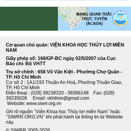
Cơ quan chủ quản: VIỆN KHOA HỌC THỦY LỢI MIỀN
NAM
Giấy phép số: 166/GP-BC ngày 02/5/2007 của Cục
Báo chí- Bộ VHTT
Trụ sở chính : 658 Võ Văn Kiệt - Phường Chợ Quán -
TP. Hồ Chí Minh
Cơ sở 2 : 1A1/193 Thuận An Hoà, Phường Thuận Giao,
TP. Hồ Chí Minh
Điện thoại : (028) 39238320 - 38366148 Fax: (028)
39235028 Email: vkhtlmn@gmail.com
Website: www.siwrr.org.vn
Ghi rõ nguồn "Viện Khoa học Thủy lợi miền Nam" hoặc
"SIWRR.ORG.VN" khi phát hành lại thông tin từ Website
này.
© SIWRR 2005-2026