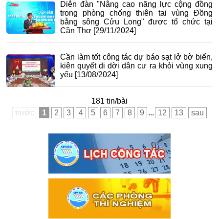
Diễn đàn "Nâng cao năng lực cộng đồng
trong phòng chống thiên tai vùng Đồng
bằng sông Cửu Long" được tổ chức tại
Cần Thơ
[29/11/2024]
Cần làm tốt công tác dự báo sạt lở bờ biển,
kiên quyết di dời dân cư ra khỏi vùng xung
yếu
[13/08/2024]
181 tin/bài
trước
1
2
3
4
5
6
7
8
9
...
12
13
sau