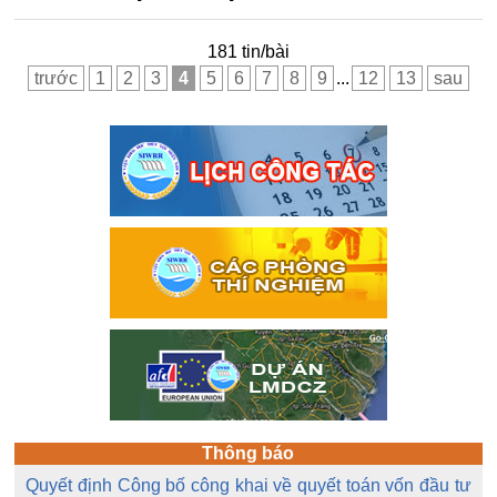
181 tin/bài
trước
1
2
3
4
5
6
7
8
9
...
12
13
sau
Thông báo
Quyết định Công bố công khai về quyết toán vốn đầu tư