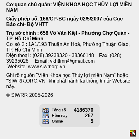
Cơ quan chủ quản: VIỆN KHOA HỌC THỦY LỢI MIỀN
NAM
Giấy phép số: 166/GP-BC ngày 02/5/2007 của Cục
Báo chí- Bộ VHTT
Trụ sở chính : 658 Võ Văn Kiệt - Phường Chợ Quán -
TP. Hồ Chí Minh
Cơ sở 2 : 1A1/193 Thuận An Hoà, Phường Thuận Giao,
TP. Hồ Chí Minh
Điện thoại : (028) 39238320 - 38366148 Fax: (028)
39235028 Email: vkhtlmn@gmail.com
Website: www.siwrr.org.vn
Ghi rõ nguồn "Viện Khoa học Thủy lợi miền Nam" hoặc
"SIWRR.ORG.VN" khi phát hành lại thông tin từ Website
này.
© SIWRR 2005-2026
4186370
Tổng số
267
Hôm nay
5
Online