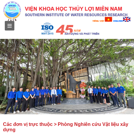
Menu
Các đơn vị trực thuộc > Phòng Nghiên cứu Vật liệu xây
dựng