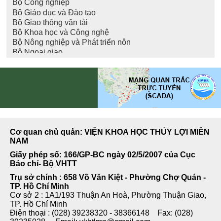
Cơ quan chủ quản: VIỆN KHOA HỌC THỦY LỢI MIỀN
NAM
Giấy phép số: 166/GP-BC ngày 02/5/2007 của Cục
Báo chí- Bộ VHTT
Trụ sở chính : 658 Võ Văn Kiệt - Phường Chợ Quán -
TP. Hồ Chí Minh
Cơ sở 2 : 1A1/193 Thuận An Hoà, Phường Thuận Giao,
TP. Hồ Chí Minh
Điện thoại : (028) 39238320 - 38366148 Fax: (028)