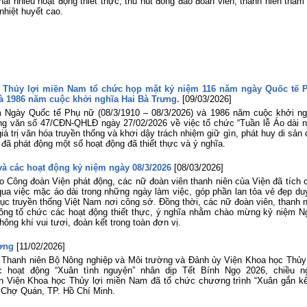
hai nhiều hoạt động thiết thực, thu hút đông đảo đoàn viên, thanh niên tham
nhiệt huyết cao.
 Thủy lợi miền Nam tổ chức họp mặt kỷ niệm 116 năm ngày Quốc tế 
 và 1986 năm cuộc khởi nghĩa Hai Bà Trưng.
[09/03/2026]
 Ngày Quốc tế Phụ nữ (08/3/1910 – 08/3/2026) và 1986 năm cuộc khởi ng
ng văn số 47/CĐN-QHLĐ ngày 27/02/2026 về việc tổ chức “Tuần lễ Áo dài 
giá trị văn hóa truyền thống và khơi dậy trách nhiệm giữ gìn, phát huy di sản
ã phát động một số hoạt động đã thiết thực và ý nghĩa.
và các hoạt động kỷ niệm ngày 08/3/2026
[08/03/2026]
 Công đoàn Viện phát động, các nữ đoàn viên thanh niên của Viện đã tích 
ua việc mặc áo dài trong những ngày làm việc, góp phần lan tỏa vẻ đẹp du
hục truyền thống Việt Nam nơi công sở. Đồng thời, các nữ đoàn viên, thanh 
ông tổ chức các hoạt động thiết thực, ý nghĩa nhằm chào mừng kỷ niệm N
hông khí vui tươi, đoàn kết trong toàn đơn vị.
ương
[11/02/2026]
 Thanh niên Bộ Nông nghiệp và Môi trường và Đảnh ủy Viện Khoa học Thủy 
hoạt động “Xuân tình nguyện” nhân dịp Tết Bính Ngọ 2026, chiều n
n Viện Khoa học Thủy lợi miền Nam đã tổ chức chương trình “Xuân gắn kế
 Chợ Quán, TP. Hồ Chí Minh.