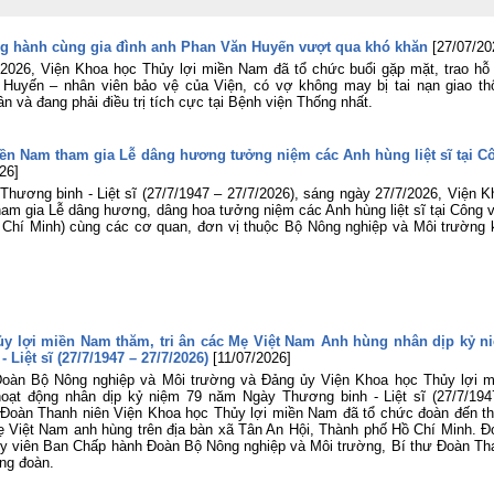
triển khai thực hiện Nghị quyết Hội ng
lần thứ ba Ban Chấp hành Trung ươ
g hành cùng gia đình anh Phan Văn Huyến vượt qua khó khăn
[27/07/20
Đảng khóa XIV
2026, Viện Khoa học Thủy lợi miền Nam đã tổ chức buổi gặp mặt, trao hỗ 
Viện Khoa học Thủy lợi miền Na
 Huyến – nhân viên bảo vệ của Viện, có vợ không may bị tai nạn giao th
tham gia Lễ dâng hương tưởng niệ
ân và đang phải điều trị tích cực tại Bệnh viện Thống nhất.
các Anh hùng liệt sĩ tại Công viên 
Thị Riêng
Chung một tấm lòng – Đồng hành cù
ền Nam tham gia Lễ dâng hương tưởng niệm các Anh hùng liệt sĩ tại C
gia đình anh Phan Văn Huyến vượt q
26]
khó khăn
ương binh - Liệt sĩ (27/7/1947 – 27/7/2026), sáng ngày 27/7/2026, Viện K
am gia Lễ dâng hương, dâng hoa tưởng niệm các Anh hùng liệt sĩ tại Công v
Viện Khoa học Thủy lợi miền Nam 
 Chí Minh) cùng các cơ quan, đơn vị thuộc Bộ Nông nghiệp và Môi trường 
chức Lễ công bố Quyết định công nh
học vị và trao bằng Tiến sĩ cho tân Ti
sĩ Lê Thị Mỹ Diệp
Tuổi trẻ Viện Khoa học Thủy lợi mi
Nam thăm, tri ân các Mẹ Việt Nam A
hùng nhân dịp kỷ niệm 79 năm Ngà
Thương binh - Liệt sĩ (27/7/1947
ủy lợi miền Nam thăm, tri ân các Mẹ Việt Nam Anh hùng nhân dịp kỷ n
27/7/2026)
Liệt sĩ (27/7/1947 – 27/7/2026)
[11/07/2026]
Đoàn Bộ Nông nghiệp và Môi trường và Đảng ủy Viện Khoa học Thủy lợi m
Rà soát, điều chỉnh Quy trình vận hà
oạt động nhân dịp kỷ niệm 79 năm Ngày Thương binh - Liệt sĩ (27/7/194
liên hồ chứa sông Đồng Nai: Nâng c
, Đoàn Thanh niên Viện Khoa học Thủy lợi miền Nam đã tổ chức đoàn đến t
hiệu quả điều tiết nguồn nước, c
 Mẹ Việt Nam anh hùng trên địa bàn xã Tân An Hội, Thành phố Hồ Chí Minh. Đ
động ứng phó thiên tai và bảo đảm 
Ủy viên Ban Chấp hành Đoàn Bộ Nông nghiệp và Môi trường, Bí thư Đoàn Th
ninh nguồn nước
ng đoàn.
Đoàn Thanh niên Viện Khoa học Th
lợi miền Nam tham gia Hội nghị sơ k