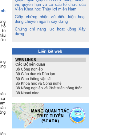
vụ, quyền hạn và cơ cấu tổ chức của
Viện Khoa học Thủy lợi miền Nam
inh
Giấy chứng nhận đủ điều kiện hoạt
ông
động chuyên ngành xây dựng
 Hồ
Chứng chỉ năng lực hoạt động Xây
 tổ
dựng
hâu
cứu
Liên kết web
ảng
ùng
oàn
 sự
Nam
oàn
ông
iên