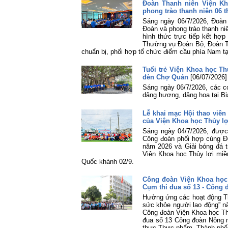
Đoàn Thanh niên Viện Kh
phong trào thanh niên 06 
Sáng ngày 06/7/2026, Đoàn
Đoàn và phong trào thanh ni
hình thức trực tiếp kết hợ
Thường vụ Đoàn Bộ, Đoàn Th
chuẩn bị, phối hợp tổ chức điểm cầu phía Nam tại
Tuổi trẻ Viện Khoa học T
đèn Chợ Quán
[06/07/2026]
Sáng ngày 06/7/2026, các 
dâng hương, dâng hoa tại B
Lễ khai mạc Hội thao viên
của Viện Khoa học Thủy l
Sáng ngày 04/7/2026, được
Công đoàn phối hợp cùng Đo
năm 2026 và Giải bóng đá t
Viện Khoa học Thủy lợi mi
Quốc khánh 02/9.
Công đoàn Viện Khoa học
Cụm thi đua số 13 - Công
Hưởng ứng các hoạt động Th
sức khỏe người lao động” n
Công đoàn Viện Khoa học Th
đua số 13 Công đoàn Nông 
thực Thực phẩm, Thành phố