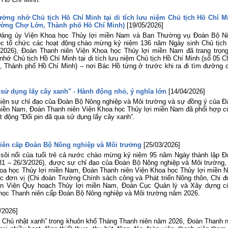
ởng nhớ Chủ tịch Hồ Chí Minh tại di tích lưu niệm Chủ tịch Hồ Chí M
ường Chợ Lớn, Thành phố Hồ Chí Minh)
[19/05/2026]
 Đảng ủy Viện Khoa học Thủy lợi miền Nam và Ban Thường vụ Đoàn Bộ N
iệc tổ chức các hoạt động chào mừng kỷ niệm 136 năm Ngày sinh Chủ tịch
/2026), Đoàn Thanh niên Viện Khoa học Thủy lợi miền Nam đã trang trọng
ớ Chủ tịch Hồ Chí Minh tại di tích lưu niệm Chủ tịch Hồ Chí Minh (số 05 C
 Thành phố Hồ Chí Minh) – nơi Bác Hồ từng ở trước khi ra đi tìm đường 
 sử dụng lấy cây xanh" - Hành động nhỏ, ý nghĩa lớn
[14/04/2026]
hiện sự chỉ đạo của Đoàn Bộ Nông nghiệp và Môi trường và sự đồng ý của Đ
miền Nam, Đoàn Thanh niên Viện Khoa học Thủy lợi miền Nam đã phối hợp c
động “Đổi pin đã qua sử dụng lấy cây xanh”.
niên cấp Đoàn Bộ Nông nghiệp và Môi trưởng
[25/03/2026]
a sôi nổi của tuổi trẻ cả nước chào mừng kỷ niệm 95 năm Ngày thành lập Đ
1 – 26/3/2026), được sự chỉ đạo của Đoàn Bộ Nông nghiệp và Môi trường,
oa học Thủy lợi miền Nam, Đoàn Thanh niên Viện Khoa học Thủy lợi miền 
ác đơn vị (Chi đoàn Trường Chính sách công và Phát triển Nông thôn, Chi đ
oàn Viện Quy hoạch Thủy lợi miền Nam, Đoàn Cục Quản lý và Xây dựng c
oa học Thanh niên cấp Đoàn Bộ Nông nghiệp và Môi trường năm 2026.
/2026]
Chủ nhật xanh” trong khuôn khổ Tháng Thanh niên năm 2026, Đoàn Thanh n