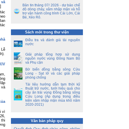
 và
ên
Bản tin tháng 07/ 2026 - dự báo chế
]
ộ
độ dòng chảy, xâm nhập mặn và hỗ
tác
trợ vận hành công trình Cái Lớn, Cái
heo
Bé, Xẻo Rô.
ền
Ban
a
tác
Sách mới trong thư viện
ời
nhà
Điều tra và đánh giá tài nguyên
á
nước
oa
 Lễ
h).
Giải pháp tổng hợp sử dụng
nguồn nước vùng Đông Nam Bộ
và Phụ cận
XIV
Bờ biển đồng bằng sông Cửu
Long - Sạt lở và các giải pháp
am,
phòng chống
ộng
lập
Tài liệu hướng dẫn tạm thời kỹ
 và
thuật trữ nước, tưới hiệu quả cho
cây ăn trái vùng Đồng bằng sông
Cửu Long (Áp dụng trong điều
kiện xâm nhập mặn mùa khô năm
của
2020-2021)
 vì
26,
thi
Văn bản pháp quy
ơng
Quyết định Quy định chức năng, nhiệm