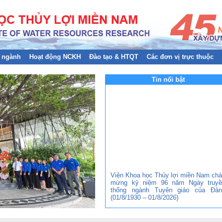
 ngành
Hoạt động NCKH
Đào tạo & HTQT
Các đơn vị trực thuộc
Tin nổi bật
Viện Khoa học Thủy lợi miền Nam ch
mừng kỷ niệm 96 năm Ngày truyề
thống ngành Tuyên giáo của Đản
(01/8/1930 – 01/8/2026)
Đảng bộ Viện Khoa học Thủy lợi mi
Nam tham gia Hội nghị trực tuyến to
quốc nghiên cứu, học tập, quán triệt 