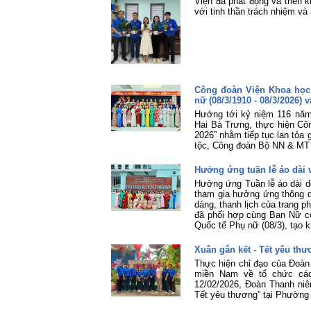
Viện đã phát động và triển k
với tinh thần trách nhiệm và 
Công đoàn Viện Khoa học
nữ (08/3/1910 - 08/3/2026)
Hướng tới kỷ niệm 116 năm
Hai Bà Trưng, thực hiện Cô
2026” nhằm tiếp tục lan tỏa 
tộc, Công đoàn Bộ NN & MT đ
Hưởng ứng tuần lễ áo dài 
Hưởng ứng Tuần lễ áo dài do
tham gia hưởng ứng thông q
dáng, thanh lịch của trang p
đã phối hợp cùng Ban Nữ c
Quốc tế Phụ nữ (08/3), tạo k
Xuân gắn kết - Tết yêu th
Thực hiện chỉ đạo của Đoàn
miền Nam về tổ chức các 
12/02/2026, Đoàn Thanh niê
Tết yêu thương” tại Phường