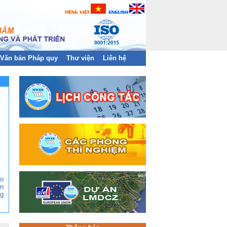
Văn bản Pháp quy
Thư viện
Liên hệ
ào
n
g
ền
àn
và