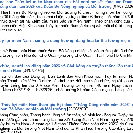
oa học Thủy lợi miền Nam tham gia Hội nghị sơ kết công tác Đoàn
công tác Đoàn và phong trào thanh ni
tháng đầu năm 2026 của Đoàn Bộ Nông nghiệp và Môi trường
[07/07/2026
06 tháng đầu năm 2026 của Đoàn B
 Thanh niên Bộ Nông nghiệp và Môi trường tổ chức Hội nghị Sơ kết công 
Nông nghiệp và Môi trường
ên 06 tháng đầu năm, triển khai nhiệm vụ trọng tâm 06 tháng cuối năm 2026 t
Tuổi trẻ Viện Khoa học Thủy lợi mi
p trực tuyến tại hai điểm cầu miền Bắc và miền Nam. Theo phân công của 
Nam tham gia dâng hương, dâng ho
anh niên Viện Khoa học Thủy lợi miền Nam là đơn vị đầu mối chủ trì công 
tại Bia tượng niệm nhà đèn Chợ Quán
 trụ sở Viện.
Lễ khai mạc Hội thao viên chức, ngư
hủy lợi miền Nam tham gia dâng hương, dâng hoa tại Bia tượng niệm 
lao động năm 2026 và Giải bóng đ
truyền thống lần thứ XIV của Viện Kh
học Thủy lợi miền Nam
cơ sở Đoàn phía Nam thuộc Đoàn Bộ Nông nghiệp và Môi trường đã tổ chức
ia tưởng niệm Nhà đèn Chợ Quán (phường Chợ Quán, Thành phố Hồ Chí Min
 chức, người lao động năm 2026 và Giải bóng đá truyền thống lần thứ 
ợi miền Nam
[04/07/2026]
 sự chỉ đạo của Đảng ủy, Ban Lãnh đạo Viện Khoa học Thủy lợi miền N
àn Thanh niên Viện tổ chức Lễ khai mạc Hội thao viên chức, người lao đ
ruyền thống lần thứ XIV của Viện, hướng tới kỷ niệm 48 năm Ngày thành 
ền Nam (19/8/1978 – 19/8/2026), chào mừng 81 năm Cách mạng Tháng Tám
 Thủy lợi miền Nam tham gia Hội thao "Tháng Công nhân năm 2026" 
 đoàn Bộ Nông nghiệp và Môi trường
[25/05/2026]
áng Công nhân, Tháng hành động về An toàn, vệ sinh lao động và “Ngày hội
ăm 2026 gắn với chào mừng Đại hội XIV Công đoàn Việt Nam, ngày 23/5/20
ủy lợi miền Nam đã tham gia Hội thao "Tháng Công nhân năm 2026" do Cụm 
nghiệp và Môi trường Việt Nam tổ chức tại Phân hiệu Trường Cao đẳng Lư
 Hồ Chí Minh.