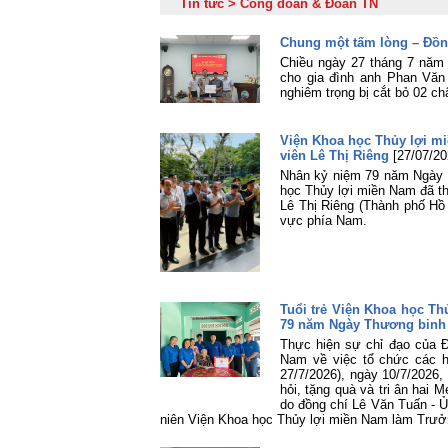
Tin tức > Công đoàn & Đoàn TN
Chung một tấm lòng – Đồn
Chiều ngày 27 tháng 7 năm 
cho gia đình anh Phan Văn
nghiêm trọng bị cắt bỏ 02 ch
Viện Khoa học Thủy lợi mi
viên Lê Thị Riêng
[27/07/20
Nhân kỷ niệm 79 năm Ngày Th
học Thủy lợi miền Nam đã th
Lê Thị Riêng (Thành phố Hồ
vực phía Nam.
Tuổi trẻ Viện Khoa học Th
79 năm Ngày Thương binh - 
Thực hiện sự chỉ đạo của 
Nam về việc tổ chức các h
27/7/2026), ngày 10/7/2026
hỏi, tặng quà và tri ân hai
do đồng chí Lê Văn Tuấn - 
niên Viện Khoa học Thủy lợi miền Nam làm Trưở