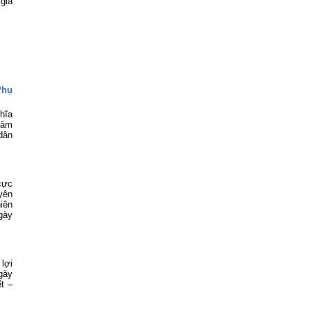
 gia
Phụ
hĩa
năm
 dân
cực
yên
niên
gày
lợi
gày
t –