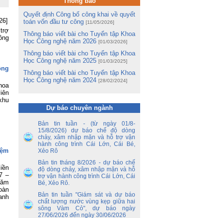
Thông báo
hị
ng
Quyết định Công bố công khai về quyết
26]
toán vốn đầu tư công
[11/05/2026]
trợ
m
Thông báo viết bài cho Tuyển tập Khoa
ông
m
Học Công nghệ năm 2026
[01/03/2026]
Lê
Thông báo viết bài cho Tuyển tập Khoa
Học Công nghệ năm 2025
[01/03/2025]
ng
ông
Thông báo viết bài cho Tuyển tập Khoa
ua
Học Công nghệ năm 2024
[28/02/2024]
hoa
iên
tổ
khu
ận
Dự báo chuyên ngành
ến
Bản tin tuần - (từ ngày 01/8-
ền
15/8/2026) dự báo chế độ dòng
nh
chảy, xâm nhập mặn và hỗ trợ vận
y
hành công trình Cái Lớn, Cái Bé,
 –
iệm
Xẻo Rô
Bản tin tháng 8/2026 - dự báo chế
iền
nh
độ dòng chảy, xâm nhập mặn và hỗ
7 –
trợ vận hành công trình Cái Lớn, Cái
ao
hăm
Bé, Xẻo Rô.
hủ
oàn
an
Bản tin tuần "Giám sát và dự báo
anh
chất lượng nước vùng kẹp giữa hai
sông Vàm Cỏ", dự báo ngày
ủy
27/06/2026 đến ngày 30/06/2026
ết