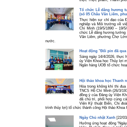
Tổ chức Lễ dâng hương tư
(số 05 Châu Văn Liêm, ph
Thực hiện sự chỉ đạo của
nghiệp và Môi trường về v
Chí Minh (19/5/1890 – 19/5
chức Lễ dâng hương tưởng nh
Văn Liêm, phường Chợ Lớn,
nước.
Hoạt động "Đổi pin đã qua
Sáng ngày 14/4/2026, thực 
ủy Viện Khoa học Thủy lợi 
Ngân hàng UOB tổ chức hoạt 
Hội thảo khoa học Thanh 
Hòa trong không khí thi đu
TNCS Hồ Chí Minh (26/3/193
đồng ý của Đảng ủy Viện Kh
đã chủ trì, phối hợp cùng c
Viện Kỹ thuật Biển, Chi đ
trình thủy lợi) tổ chức thành công Hội thảo Kh
Ngày Chủ nhật Xanh
[22/03
Hưởng ứng hoạt động “Ngày 