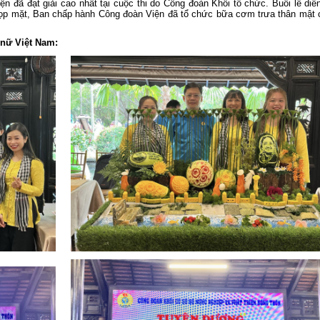
06 tháng đầu năm 2026 của Đoàn B
iện đã đạt giải cao nhất tại cuộc thi do Công đoàn Khối tổ chức. Buổi lễ diễ
Nông nghiệp và Môi trường
 họp mặt, Ban chấp hành Công đoàn Viện đã tổ chức bữa cơm trưa thân mật 
Tuổi trẻ Viện Khoa học Thủy lợi mi
Nam tham gia dâng hương, dâng ho
 nữ Việt Nam:
tại Bia tượng niệm nhà đèn Chợ Quán
Lễ khai mạc Hội thao viên chức, ngư
lao động năm 2026 và Giải bóng đ
truyền thống lần thứ XIV của Viện Kh
học Thủy lợi miền Nam