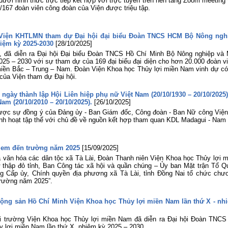
dưới hình thức trực tiếp kết hợp với trực tuyến trên nền tảng Zoom meeting 
/167 đoàn viên công đoàn của Viện được triệu tập.
n Viện KHTLMN tham dự Đại hội đại biểu Đoàn TNCS HCM Bộ Nông ngh
hiệm kỳ 2025-2030
[28/10/2025]
i, đã diễn ra Đại hội Đại biểu Đoàn TNCS Hồ Chí Minh Bộ Nông nghiệp và 
2025 – 2030 với sự tham dự của 169 đại biểu đại diện cho hơn 20.000 đoàn vi
miền Bắc – Trung – Nam. Đoàn Viện Khoa học Thủy lợi miền Nam vinh dự có
ẻ của Viện tham dự Đại hội.
ngày thành lập Hội Liên hiệp phụ nữ Việt Nam (20/10/1930 – 20/10/2025)
am (20/10/2010 – 20/10/2025).
[26/10/2025]
được sự đồng ý của Đảng ủy - Ban Giám đốc, Công đoàn - Ban Nữ công Viện
inh hoạt tập thể với chủ đề về nguồn kết hợp tham quan KDL Madagui - Nam 
o em đến trường năm 2025
[15/09/2025]
 văn hóa các dân tộc xã Tà Lài, Đoàn Thanh niên Viện Khoa học Thủy lợi m
thập đỏ tỉnh, Ban Công tác xã hội và quần chúng – Ủy ban Mặt trận Tổ Q
ng Cấp ủy, Chính quyền địa phương xã Tà Lài, tỉnh Đồng Nai tổ chức chư
trường năm 2025”.
Cộng sản Hồ Chí Minh Viện Khoa học Thủy lợi miền Nam lần thứ X - nh
ội trường Viện Khoa học Thủy lợi miền Nam đã diễn ra Đại hội Đoàn TNCS
 lợi miền Nam lần thứ X, nhiệm kỳ 2025 – 2030.