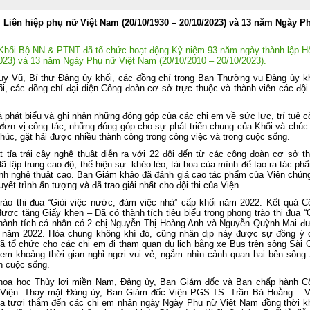
lần thứ ba Ban Chấp hành Trung ươ
Đảng khóa XIV
Liên hiệp phụ nữ Việt Nam (20/10/1930 – 20/10/2023) và 13 năm Ngày P
Viện Khoa học Thủy lợi miền Na
tham gia Lễ dâng hương tưởng niệ
các Anh hùng liệt sĩ tại Công viên 
 Khối Bộ NN & PTNT đã tổ chức hoạt động Kỷ niệm 93 năm ngày thành lập H
Thị Riêng
2023) và 13 năm Ngày Phụ nữ Việt Nam (20/10/2010 – 20/10/2023).
Chung một tấm lòng – Đồng hành cù
y Vũ, Bí thư Đảng ủy khối, các đồng chí trong Ban Thường vụ Đảng ủy kh
gia đình anh Phan Văn Huyến vượt q
i, các đồng chí đại diện Công đoàn cơ sở trực thuộc và thành viên các đội
khó khăn
Viện Khoa học Thủy lợi miền Nam 
 phát biểu và ghi nhận những đóng góp của các chị em về sức lực, trí tuệ c
chức Lễ công bố Quyết định công nh
 đơn vị công tác, những đóng góp cho sự phát triển chung của Khối và chúc 
học vị và trao bằng Tiến sĩ cho tân Ti
úc, gặt hái được nhiều thành công trong công việc và trong cuộc sống.
sĩ Lê Thị Mỹ Diệp
ắt tỉa trái cây nghệ thuật diễn ra với 22 đội đến từ các công đoàn cơ sở t
Tuổi trẻ Viện Khoa học Thủy lợi mi
 đã tập trung cao độ, thể hiện sự khéo léo, tài hoa của mình để tạo ra tác ph
Nam thăm, tri ân các Mẹ Việt Nam A
tính nghệ thuật cao. Ban Giám khảo đã đánh giá cao tác phẩm của Viện chúng
hùng nhân dịp kỷ niệm 79 năm Ngà
yết trình ấn tượng và đã trao giải nhất cho đội thi của Viện.
Thương binh - Liệt sĩ (27/7/1947
trào thi đua “Giỏi việc nước, đảm việc nhà” cấp khối năm 2022. Kết quả C
27/7/2026)
c tặng Giấy khen – Đã có thành tích tiêu biểu trong phong trào thi đua “G
Rà soát, điều chỉnh Quy trình vận hà
Thành tích cá nhân có 2 chị Nguyễn Thị Hoàng Anh và Nguyễn Quỳnh Mai đ
liên hồ chứa sông Đồng Nai: Nâng c
" năm 2022. Hòa chung không khí đó, cũng nhân dịp này được sự đồng ý 
hiệu quả điều tiết nguồn nước, c
ã tổ chức cho các chị em đi tham quan du lịch bằng xe Bus trên sông Sài 
động ứng phó thiên tai và bảo đảm 
 em khoảng thời gian nghỉ ngơi vui vẻ, ngắm nhìn cảnh quan hai bên sông 
ninh nguồn nước
n cuộc sống.
Đoàn Thanh niên Viện Khoa học Th
 Khoa học Thủy lợi miền Nam, Đảng ủy, Ban Giám đốc và Ban chấp hành C
lợi miền Nam tham gia Hội nghị sơ k
a Viện. Thay mặt Đảng ủy, Ban Giám đốc Viện PGS.TS. Trần Bá Hoằng – V
công tác Đoàn và phong trào thanh ni
hoa tươi thắm đến các chị em nhân ngày Ngày Phụ nữ Việt Nam đồng thời k