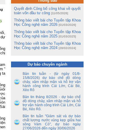
ng
Thông báo
Quyết định Công bố công khai về quyết
hụ
m
toán vốn đầu tư công
[11/05/2026]
m
Thông báo viết bài cho Tuyển tập Khoa
Lê
ội
Học Công nghệ năm 2026
[01/03/2026]
Thông báo viết bài cho Tuyển tập Khoa
ng
ối,
Học Công nghệ năm 2025
ua
 dự
[01/03/2025]
Thông báo viết bài cho Tuyển tập Khoa
Học Công nghệ năm 2024
tổ
ống
[28/02/2024]
ận
chị
ến
Dự báo chuyên ngành
ham
ền
ẩm “
nh
 ta
Bản tin tuần - (từ ngày 01/8-
y
15/8/2026) dự báo chế độ dòng
 –
chảy, xâm nhập mặn và hỗ trợ vận
ông
hành công trình Cái Lớn, Cái Bé,
iỏi
Xẻo Rô
nh
ược
Bản tin tháng 8/2026 - dự báo chế
ao
của
độ dòng chảy, xâm nhập mặn và hỗ
hủ
Gòn
trợ vận hành công trình Cái Lớn, Cái
an
Sài
Bé, Xẻo Rô.
Bản tin tuần "Giám sát và dự báo
ủy
ông
chất lượng nước vùng kẹp giữa hai
ết
iện
sông Vàm Cỏ", dự báo ngày
ên
hen
27/06/2026 đến ngày 30/06/2026