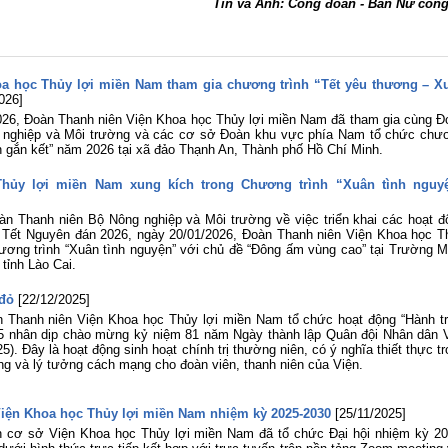
ông đoàn - Ban Nữ côn
a học Thủy lợi miền Nam tham gia chương trình “Tết yêu thương – X
026]
2026, Đoàn Thanh niên Viện Khoa học Thủy lợi miền Nam đã tham gia cùng Đ
 nghiệp và Môi trường và các cơ sở Đoàn khu vực phía Nam tổ chức chư
n gắn kết” năm 2026 tại xã đảo Thạnh An, Thành phố Hồ Chí Minh.
Thủy lợi miền Nam xung kích trong Chương trình “Xuân tình nguy
n Thanh niên Bộ Nông nghiệp và Môi trường về việc triển khai các hoạt đ
p Tết Nguyên đán 2026, ngày 20/01/2026, Đoàn Thanh niên Viện Khoa học T
ương trình “Xuân tình nguyện” với chủ đề “Đông ấm vùng cao” tại Trường 
tỉnh Lào Cai.
 đỏ
[22/12/2025]
 Thanh niên Viện Khoa học Thủy lợi miền Nam tổ chức hoạt động “Hành tr
25 nhân dịp chào mừng kỷ niệm 81 năm Ngày thành lập Quân đội Nhân dân V
). Đây là hoạt động sinh hoạt chính trị thường niên, có ý nghĩa thiết thực t
ống và lý tưởng cách mạng cho đoàn viên, thanh niên của Viện.
Viện Khoa học Thủy lợi miền Nam nhiệm kỳ 2025-2030
[25/11/2025]
n cơ sở Viện Khoa học Thủy lợi miền Nam đã tổ chức Đại hội nhiệm kỳ 20