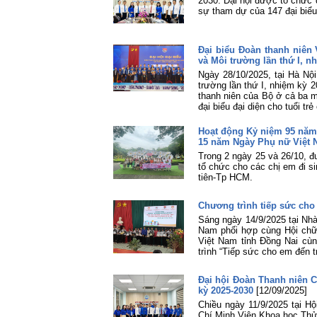
2030. Đại hội được tổ chức 
sự tham dự của 147 đại biểu
Đại biểu Đoàn thanh niê
và Môi trường lần thứ I, n
Ngày 28/10/2025, tại Hà Nộ
trường lần thứ I, nhiệm kỳ 
thanh niên của Bộ ở cả ba 
đại biểu đại diện cho tuổi tr
Hoạt động Kỷ niệm 95 năm 
15 năm Ngày Phụ nữ Việt N
Trong 2 ngày 25 và 26/10, 
tổ chức cho các chị em đi s
tiên-Tp HCM.
Chương trình tiếp sức ch
Sáng ngày 14/9/2025 tại Nhà
Nam phối hợp cùng Hội chữ 
Việt Nam tỉnh Đồng Nai cù
trình “Tiếp sức cho em đến 
Đại hội Đoàn Thanh niên 
kỳ 2025-2030
[12/09/2025]
Chiều ngày 11/9/2025 tại H
Chí Minh Viện Khoa học Thủy