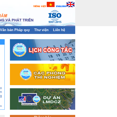
Văn bản Pháp quy
Thư viện
Liên hệ
ào
n
g
ền
àn
và
hị