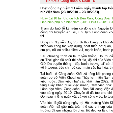
Tin tức > Công đoàn & Đoàn TN
Hoạt động Kỷ niệm 93 năm ngày thành lập Hội 
nữ Việt Nam (20/10/2010 – 20/10/2023).
Ngày 19/10 tại Khu du lịch Bến Xưa, Công Đoàn
Liên hiệp phụ nữ Việt Nam (20/10/1930 – 20/10/
Tham dự buổi lễ kỷ niệm có đồng chí Nguyễn Du
đồng chí Nguyễn An Lợi, Chủ tịch Công đoàn khố
thi.
Đồng chí Nguyễn Duy Vũ, Bí thư Đảng ủy khối đã
hiến vào công tác xây dựng, phát triển cơ quan,
em phụ nữ có nhiều niềm vui, mạnh khỏe, hạnh ph
Sau chương trình ôn lại truyền thống, Hội thi c
dự.Thời gian 60 phút thi cắt tỉa, đội thi của Viện
Giữ lửa truyền thống – tiếp bước tương lai” có 
về ý tưởng, tiêu chí, bố cục, màu sắc hài hòa, thu
Tại buổi Lễ Công đoàn Khối đã tổng kết phong 
đoàn cơ sở Viện Khoa học Thủy lợi miền Nam đượ
việc nước, đảm việc nhà” cấp khối năm 2022. 
tặng Giấy khen "Giỏi việc nước, đảm việc nhà
Lãnh đạo Viện, Công đoàn - Ban Nữ công Viện đ
vào sáng ngày 20-10. Chuyến đi đã tạo cho chị
Gòn sau những ngày vất vả với công việc, lo toa
Vào lúc 11g00 cùng ngày tại Hội trường Viện
đoàn Viện đã gặp mặt toàn thế các chị em củ
trưởng đã gửi những lời chúc tốt đẹp và lẵng 