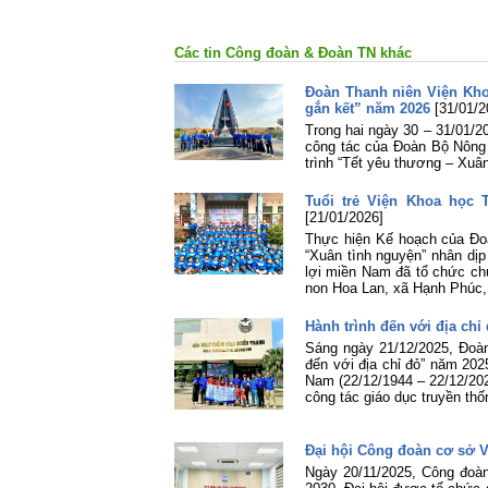
Tin và Ảnh: C
Các tin Công đoàn & Đoàn TN khác
Đoàn Thanh niên Viện Kho
gắn kết” năm 2026
[31/01/2
Trong hai ngày 30 – 31/01/
công tác của Đoàn Bộ Nông
trình “Tết yêu thương – Xuâ
Tuổi trẻ Viện Khoa học 
[21/01/2026]
Thực hiện Kế hoạch của Đoà
“Xuân tình nguyện” nhân dị
lợi miền Nam đã tổ chức ch
non Hoa Lan, xã Hạnh Phúc, 
Hành trình đến với địa chỉ
Sáng ngày 21/12/2025, Đoàn
đến với địa chỉ đỏ” năm 20
Nam (22/12/1944 – 22/12/2025
công tác giáo dục truyền th
Đại hội Công đoàn cơ sở 
Ngày 20/11/2025, Công đoà