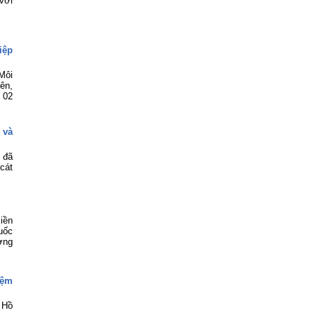
với
iệp
Môi
ên,
 02
 và
 đã
cát
iền
uốc
ơng
iệm
 Hồ