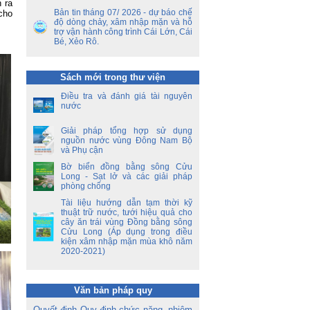
ộ
n ra
Bản tin tháng 07/ 2026 - dự báo chế
cho
độ dòng chảy, xâm nhập mặn và hỗ
ền
trợ vận hành công trình Cái Lớn, Cái
a
Bé, Xẻo Rô.
ời
Sách mới trong thư viện
á
oa
Điều tra và đánh giá tài nguyên
nước
Giải pháp tổng hợp sử dụng
nguồn nước vùng Đông Nam Bộ
và Phụ cận
Bờ biển đồng bằng sông Cửu
Long - Sạt lở và các giải pháp
phòng chống
Tài liệu hướng dẫn tạm thời kỹ
thuật trữ nước, tưới hiệu quả cho
cây ăn trái vùng Đồng bằng sông
Cửu Long (Áp dụng trong điều
kiện xâm nhập mặn mùa khô năm
2020-2021)
Văn bản pháp quy
Quyết định Quy định chức năng, nhiệm