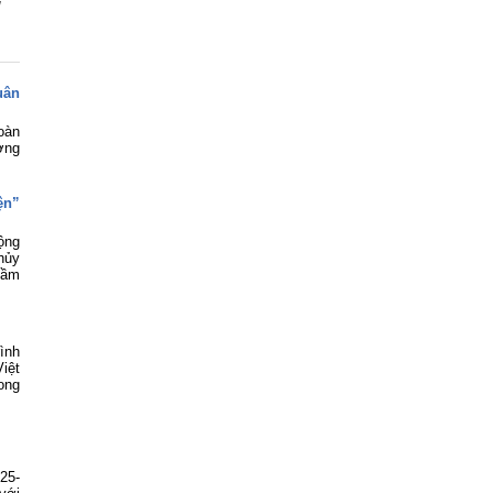
g
uân
oàn
ơng
ện”
ộng
hủy
Mầm
ình
iệt
rong
25-