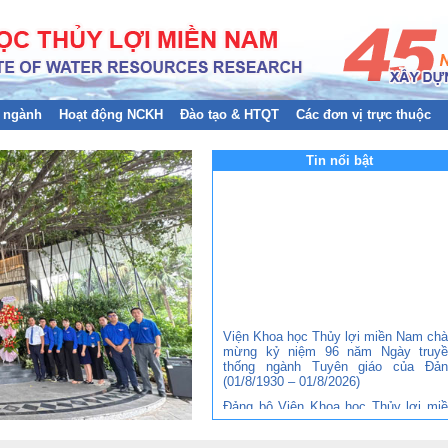
 ngành
Hoạt động NCKH
Đào tạo & HTQT
Các đơn vị trực thuộc
Tin nổi bật
Viện Khoa học Thủy lợi miền Nam ch
mừng kỷ niệm 96 năm Ngày truyề
thống ngành Tuyên giáo của Đản
(01/8/1930 – 01/8/2026)
Đảng bộ Viện Khoa học Thủy lợi mi
Nam tham gia Hội nghị trực tuyến to
quốc nghiên cứu, học tập, quán triệt 
triển khai thực hiện Nghị quyết Hội ng