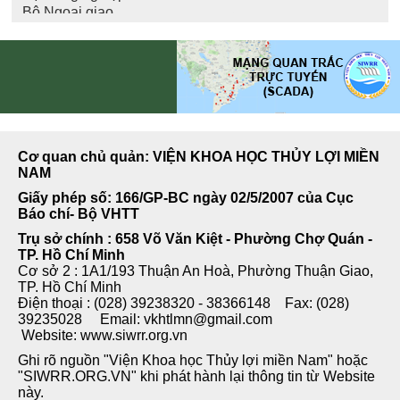
Cơ quan chủ quản: VIỆN KHOA HỌC THỦY LỢI MIỀN
NAM
Giấy phép số: 166/GP-BC ngày 02/5/2007 của Cục
Báo chí- Bộ VHTT
Trụ sở chính : 658 Võ Văn Kiệt - Phường Chợ Quán -
TP. Hồ Chí Minh
Cơ sở 2 : 1A1/193 Thuận An Hoà, Phường Thuận Giao,
TP. Hồ Chí Minh
Điện thoại : (028) 39238320 - 38366148 Fax: (028)
39235028 Email: vkhtlmn@gmail.com
Website: www.siwrr.org.vn
Ghi rõ nguồn "Viện Khoa học Thủy lợi miền Nam" hoặc
"SIWRR.ORG.VN" khi phát hành lại thông tin từ Website
này.